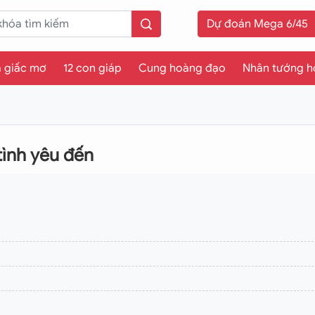
Dự đoán Mega 6/45
a giấc mơ
12 con giáp
Cung hoàng đạo
Nhân tướng h
tình yêu đến