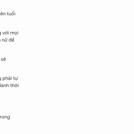
ên tuổi
g với mọi
m nữ để
 sẻ
g phải tự
dành thời
 rong