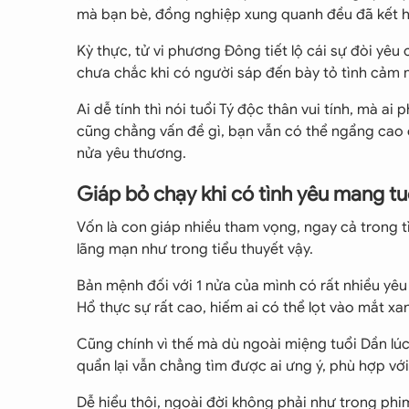
mà bạn bè, đồng nghiệp xung quanh đều đã kết hô
Kỳ thực, tử vi phương Đông tiết lộ cái sự đòi yêu 
chưa chắc khi có người sáp đến bày tỏ tình cảm m
Ai dễ tính thì nói tuổi Tý độc thân vui tính, mà a
cũng chẳng vấn đề gì, bạn vẫn có thể ngẩng cao 
nửa yêu thương.
Giáp bỏ chạy khi có tình yêu mang t
Vốn là con giáp nhiều tham vọng, ngay cả trong 
lãng mạn như trong tiểu thuyết vậy.
Bản mệnh đối với 1 nửa của mình có rất nhiều yêu
Hổ thực sự rất cao, hiếm ai có thể lọt vào mắt xa
Cũng chính vì thế mà dù ngoài miệng tuổi Dần lú
quẩn lại vẫn chẳng tìm được ai ưng ý, phù hợp với
Dễ hiểu thôi, ngoài đời không phải như trong phim