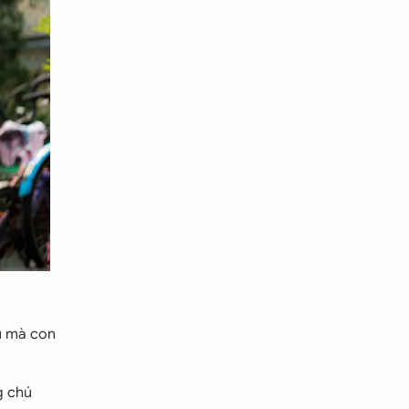
ều mà con
g chú