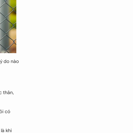
lý do nào
c thân,
ôi có
là khi