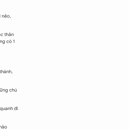
1 nẻo,
ộc thân
ng có 1
thành,
hững chú
 quanh đi
 hảo