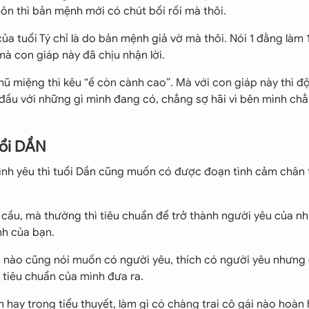
n thì bản mệnh mới có chút bối rối mà thôi.
của tuổi Tý chỉ là do bản mệnh giả vờ mà thôi. Nói 1 đằng làm 
à con giáp này đã chịu nhận lời.
i phũ miệng thì kêu “ế còn cành cao”. Mà với con giáp này thì đ
đầu với những gì mình đang có, chẳng sợ hãi vì bên mình chẳ
uổi DẦN
tình yêu thì tuổi Dần cũng muốn có được đoạn tình cảm chân 
 cầu, mà thường thì tiêu chuẩn để trở thành người yêu của n
nh của bạn.
c nào cũng nói muốn có người yêu, thích có người yêu nhưng
 tiêu chuẩn của mình đưa ra.
 hay trong tiểu thuyết, làm gì có chàng trai cô gái nào hoàn