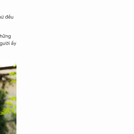
hứ đều
 những
người ấy