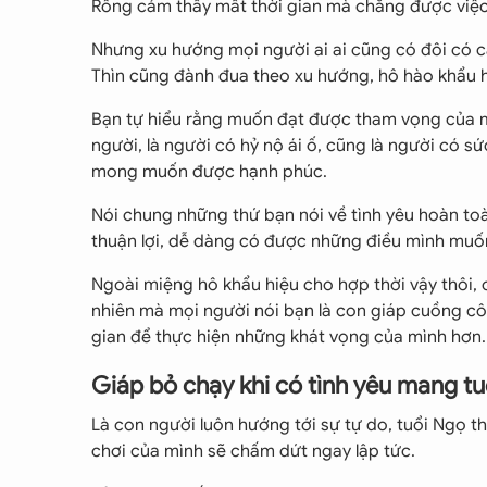
Rồng cảm thấy mất thời gian mà chẳng được việc
Nhưng xu hướng mọi người ai ai cũng có đôi có cặ
Thìn cũng đành đua theo xu hướng, hô hào khẩu 
Bạn tự hiểu rằng muốn đạt được tham vọng của mì
người, là người có hỷ nộ ái ố, cũng là người có 
mong muốn được hạnh phúc.
Nói chung những thứ bạn nói về tình yêu hoàn to
thuận lợi, dễ dàng có được những điều mình muố
Ngoài miệng hô khẩu hiệu cho hợp thời vậy thôi, 
nhiên mà mọi người nói bạn là con giáp cuồng cô
gian để thực hiện những khát vọng của mình hơn.
Giáp bỏ chạy khi có tình yêu mang 
Là con người luôn hướng tới sự tự do, tuổi Ngọ th
chơi của mình sẽ chấm dứt ngay lập tức.