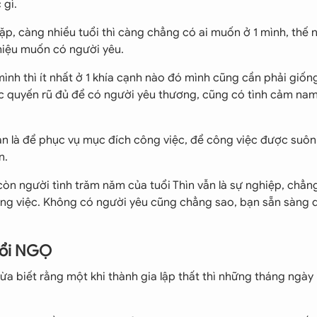
 gì.
p, càng nhiều tuổi thì càng chẳng có ai muốn ở 1 mình, thế n
hiệu muốn có người yêu.
nh thì ít nhất ở 1 khía cạnh nào đó mình cũng cần phải giốn
sức quyến rũ đủ để có người yêu thương, cũng có tình cảm na
àn là để phục vụ mục đích công việc, để công việc được suôn
n.
còn người tình trăm năm của tuổi Thìn vẫn là sự nghiệp, chẳn
ng việc. Không có người yêu cũng chẳng sao, bạn sẵn sàng 
tuổi NGỌ
ừa biết rằng một khi thành gia lập thất thì những tháng ngày