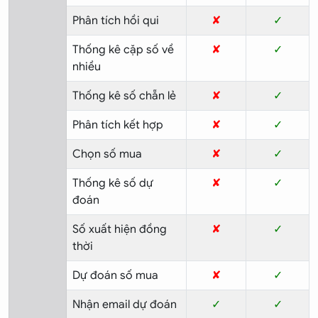
Phân tích hồi qui
✘
✓
Thống kê cặp số về
✘
✓
nhiều
Thống kê số chẵn lẻ
✘
✓
Phân tích kết hợp
✘
✓
Chọn số mua
✘
✓
Thống kê số dự
✘
✓
đoán
Số xuất hiện đồng
✘
✓
thời
Dự đoán số mua
✘
✓
Nhận email dự đoán
✓
✓