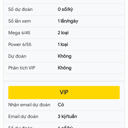
Số dự đoán
0 số/kỳ
Số lần xem
1 lần/ngày
Mega 6/45
2 loại
Power 6/55
1 loại
Dự đoán
Không
Phân tích VIP
Không
VIP
Nhận email dự đoán
Có
Email dự đoán
3 kỳ/tuần