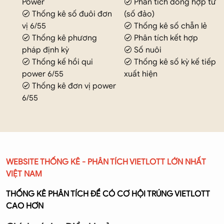
Power
Phân tích đồng hợp tử
Thống kê số đuôi đơn
(số đảo)
vị 6/55
Thống kê số chẵn lẻ
Thống kê phương
Phân tích kết hợp
pháp định kỳ
Số nuôi
Thống kế hồi qui
Thống kê số kỳ kế tiếp
power 6/55
xuất hiện
Thống kê đơn vị power
6/55
WEBSITE THỐNG KÊ - PHÂN TÍCH VIETLOTT LỚN NHẤT
VIỆT NAM
THỐNG KÊ PHÂN TÍCH ĐỂ CÓ CƠ HỘI TRÚNG VIETLOTT
CAO HƠN