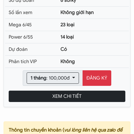
Số dự đoán
6 số/kỳ
Số lần xem
Không giới hạn
Mega 6/45
23 loại
Power 6/55
14 loại
Dự đoán
Có
Phân tích VIP
Không
1 tháng
: 100,000đ
ĐĂNG KÝ
XEM CHI TIẾT
Thông tin chuyển khoản (
vui lòng liên hệ qua zalo để