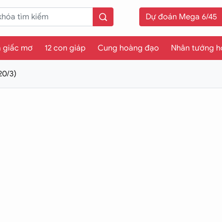
Dự đoán Mega 6/45
a giấc mơ
12 con giáp
Cung hoàng đạo
Nhân tướng h
20/3)