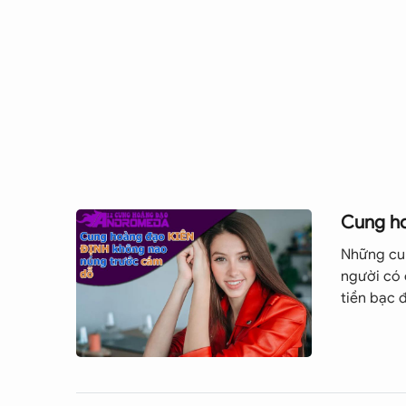
Các đồng nghiệp của bạn luôn đánh giá cao về bạn
nhân và luôn truyền cảm hứng đến các thành viê
đáo và rất cần thiết.
Là một người sếp thuộc chòm sao Song Ngư, bạn k
những quy định không rõ ràng và thiếu thực tế. N
Bí mật thành công của bạn là sức tưởng tượng và
và có thể sử dụng mọi khả năng của mình thì bạn
Đa số người Song Ngư không tiêu tiền theo kiểu 
thân mà ít khi lo cho bản thân mình. Điều này có 
Cung ho
chi tiêu cho riêng mình. Nhưng đảm bảo, khi có vi
Những cu
4.2 Những lời khuyên để thành công:
người có 
tiền bạc 
- Điểm mạnh:
Song Ngư nổi tiếng là tốt bụng và giàu năng lực
sống ngày một nhiều. Sự mơ mộng và ước mơ chữa
cùng ý tưởng.