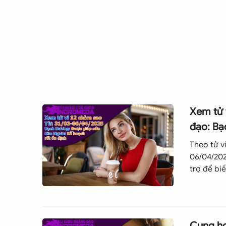
đến nghệ thuật, đến từ thiện và giúp đỡ mọi 
tình yêu khá vất vả, rất khó để tìm được tình
vọng trong chính câu chuyện mình mơ mộng
Từ 12/3 - 20/3:
Song Ngư này có vài phần giống
rất nhạy cảm. Họ quan trọng tình cảm hơn vậ
4. Sự nghiệp và tiền bạc
4.1 Phát triển sự nghiệp tài lộc
Xem tử 
Trực giác và khá hoài bão, Song Ngư phù hợp nhất 
đạo: Bạ
thiết kế game. Song Ngư luôn muốn tạo ra sự khá
khoe trương mà xuất phát tự đáy lòng. Họ rất nhân
Theo tử v
mẹ. Nhạy cảm, chăm chỉ, tận tâm và đáng tin cậy,
06/04/202
đây là mẫu người có khả năng giải quyết vấn đề rấ
trợ để bi
Là chòm sao Song Ngư nhạy cảm và có kiến thức 
thu được những ý tưởng và những quan điểm xun
nhiều cánh cửa cơ hội cho bạn nếu bạn có thể phát
Cung ho