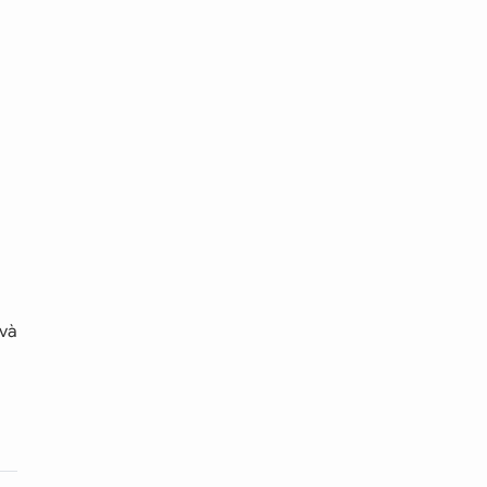
c
ười
ác
 và
ời