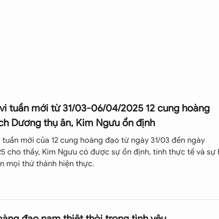
người xung quanh không toan tính. Tuy vậy họ lại có đời sống
 yêu đích thực của đời mình. Họ cứ bơi bơi mãi vô định rồi thất
.
 Hổ Cáp. Họ rất chung thủy, thiên về nội tâm thần bí và cũn
t chất.
vi tuần mới từ 31/03-06/04/2025 12 cung hoàng
với các nghề như luật sư, kiến trúc sư, bác sĩ, nhạc sĩ và nh
ch Dương thụ ân, Kim Ngưu ổn định
c biệt trong cách ứng xử của họ với người thân. Không phải 
 hậu và luôn cố gắng làm tròn trách nhiệm, đặc biệt là với c
i tuần mới của 12 cung hoàng đạo từ ngày 31/03 đến ngày
 Song Ngư sẽ đi đến tận cùng của vấn đề cần giải quyết. Vì vậ
5 cho thấy, Kim Ngưu có được sự ổn định, tính thực tế và sự
t tốt.
ến mọi thứ thành hiện thực.
về những cảm nhận bên trong của con người, bạn có thể tiế
g quanh mình. Những kinh nghiệm nghề nghiệp sẽ mở ra thê
 triển, điều khiển trực giác của mình.
àng đạo nam thiệt thòi trong tình yêu