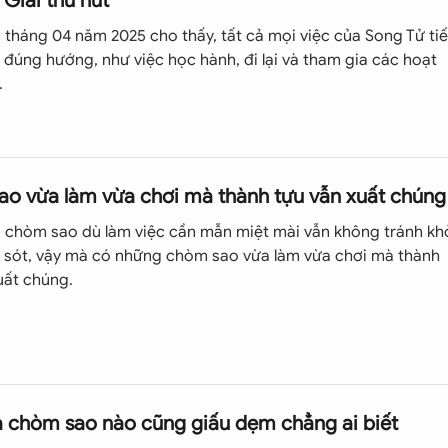
 Giải thu hút
 quỷ Typhon bất thình lình ngoi lên mặt nước và định hủy diệ
i tháng 04 năm 2025 cho thấy, tất cả mọi việc của Song Tử ti
os hoặc của Kronos và Hera. Dù cha mẹ là ai, Typhon vẫn mạn
o đúng hướng, như việc học hành, đi lại và tham gia các hoạt
 lớn chọc trời, cùng các đầu rồng có sức mạnh vô cùng lợi hại
.
ánh bại bất cứ vị thần nào trên đỉnh Olympus.
hỉ chuốc lấy thất bại, nên cách duy nhất là phải nhanh chóng
ánh sông để thoát thân. Giữa lúc đó, bỗng xuất hiện 2 con cá
àn.
o vừa làm vừa chơi mà thành tựu vẫn xuất chúng
 2 con cá đan đuôi vào nhau. Biểu tượng này có ý nghĩa
chòm sao dù làm việc cần mẫn miệt mài vẫn không tránh kh
c đẹp và thần tình yêu thoát khỏi bàn tay con quỷ Typhon đ
 sót, vậy mà có những chòm sao vừa làm vừa chơi mà thành
uất chúng.
 mỏng và bao dung, họ có một lòng từ ái bao la, họ thường
hi họ nhận chịu những thiệt thòi để đổi lấy sự an bình nơi
 chòm sao nào cũng giấu dẹm chẳng ai biết
ng và thường muốn thoát ra những ràng buộc chung quanh.