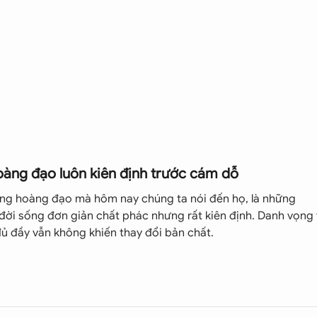
 vì bạn là một người khiêm tốn, không nghĩ đến lợi ích cá
n khác. Những đóng góp của bạn cho nhóm luôn sáng tạo, độ
hoan dung và dễ dàng tha thứ. Tuy nhiên, đôi khi bạn có
hững điều này có thể gây rắc rối.
 sự thấu cảm của bạn. Nếu bạn tìm được công việc thích hợp
 có thể sẽ cháy như một ngọn lửa to.
vung tay quá trán. Họ thường dành số tiền kiếm được cho ng
nghĩa là họ rất hào phóng với người thân nhưng lại tiết kiệm c
àng đạo luôn kiên định trước cám dỗ
ệc cần, họ luôn chuẩn bị đầy đủ tiền.
ng hoàng đạo mà hôm nay chúng ta nói đến họ, là những
đời sống đơn giản chất phác nhưng rất kiên định. Danh vọng
đủ đầy vẫn không khiến thay đổi bản chất.
 sáng tạo. Chính vì thế mà các mối quan hệ xung quanh cuộc
 lành người khác ở bạn giúp bản thân kết nối với nhiều ngư