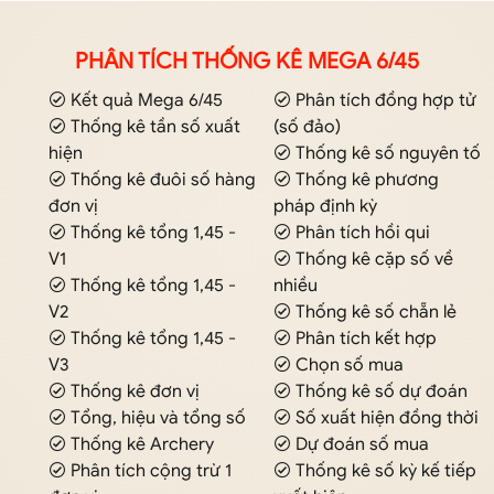
PHÂN TÍCH THỐNG KÊ MEGA 6/45
Kết quả Mega 6/45
Phân tích đồng hợp tử
Thống kê tần số xuất
(số đảo)
hiện
Thống kê số nguyên tố
Thống kê đuôi số hàng
Thống kê phương
đơn vị
pháp định kỳ
Thống kê tổng 1,45 -
Phân tích hồi qui
V1
Thống kê cặp số về
Thống kê tổng 1,45 -
nhiều
V2
Thống kê số chẵn lẻ
Thống kê tổng 1,45 -
Phân tích kết hợp
V3
Chọn số mua
Thống kê đơn vị
Thống kê số dự đoán
Tổng, hiệu và tổng số
Số xuất hiện đồng thời
Thống kê Archery
Dự đoán số mua
Phân tích cộng trừ 1
Thống kê số kỳ kế tiếp