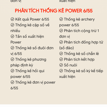
đơn vị
xuất hiện
PHÂN TÍCH THỐNG KÊ POWER 6/55
Kết quả Power 6/55
Thống kê archery
Thống kê cặp số về
power 6/55
nhiều
Phân tích cộng trừ 1
Tần số xuất hiện
đơn vị
Power
Phân tích đồng hợp tử
Thống kê số đuôi đơn
(số đảo)
vị 6/55
Thống kê số chẵn lẻ
Thống kê phương
Phân tích kết hợp
pháp định kỳ
Số nuôi
Thống kế hồi qui
Thống kê số kỳ kế tiếp
power 6/55
xuất hiện
Thống kê đơn vị power
6/55