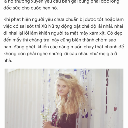
là họ thường xuyên yêu cầu bạn gái cũng phải dốc lòng
dốc sức cho cuộc hẹn hò.
Khi phát hiện người yêu chưa chuẩn bị được tốt hoặc làm
việc có sai sót thì Xử Nữ tự động bật chế độ lải nhải, nhai
đi nhai lại lỗi lầm khiến người ta mặt mày xám xịt. Có đẹp
đến mấy thì chàng trai này cũng biến thành chòm sao
nam đáng ghét, khiến các nàng muốn chạy thật nhanh để
không còn phải nghe những lời càu nhàu như mẹ già ở
nhà.