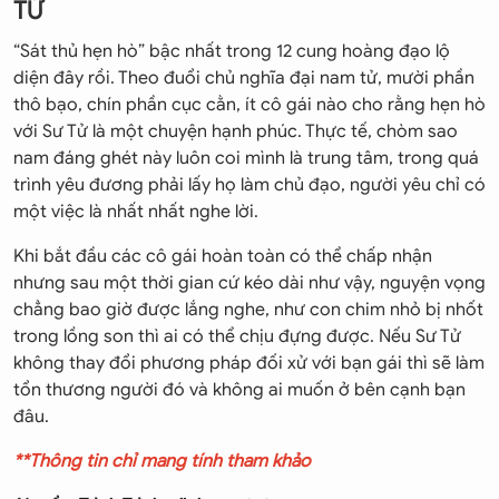
TỬ
“Sát thủ hẹn hò” bậc nhất trong 12 cung hoàng đạo lộ
diện đây rồi. Theo đuổi chủ nghĩa đại nam tử, mười phần
thô bạo, chín phần cục cằn, ít cô gái nào cho rằng hẹn hò
với Sư Tử là một chuyện hạnh phúc. Thực tế, chòm sao
nam đáng ghét này luôn coi mình là trung tâm, trong quá
trình yêu đương phải lấy họ làm chủ đạo, người yêu chỉ có
một việc là nhất nhất nghe lời.
Khi bắt đầu các cô gái hoàn toàn có thể chấp nhận
nhưng sau một thời gian cứ kéo dài như vậy, nguyện vọng
chẳng bao giờ được lắng nghe, như con chim nhỏ bị nhốt
trong lồng son thì ai có thể chịu đựng được. Nếu Sư Tử
không thay đổi phương pháp đối xử với bạn gái thì sẽ làm
tổn thương người đó và không ai muốn ở bên cạnh bạn
đâu.
**Thông tin chỉ mang tính tham khảo