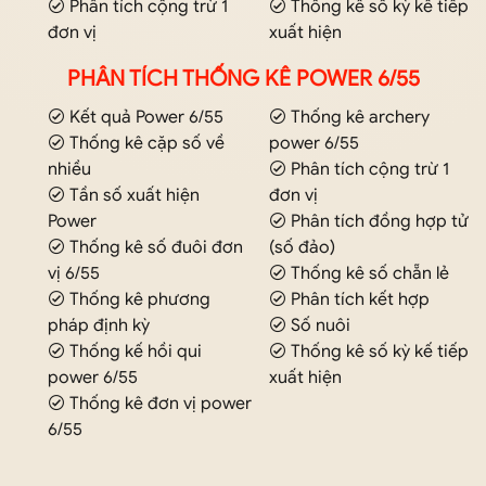
Phân tích cộng trừ 1
Thống kê số kỳ kế tiếp
đơn vị
xuất hiện
PHÂN TÍCH THỐNG KÊ POWER 6/55
Kết quả Power 6/55
Thống kê archery
Thống kê cặp số về
power 6/55
nhiều
Phân tích cộng trừ 1
Tần số xuất hiện
đơn vị
Power
Phân tích đồng hợp tử
Thống kê số đuôi đơn
(số đảo)
vị 6/55
Thống kê số chẵn lẻ
Thống kê phương
Phân tích kết hợp
pháp định kỳ
Số nuôi
Thống kế hồi qui
Thống kê số kỳ kế tiếp
power 6/55
xuất hiện
Thống kê đơn vị power
6/55