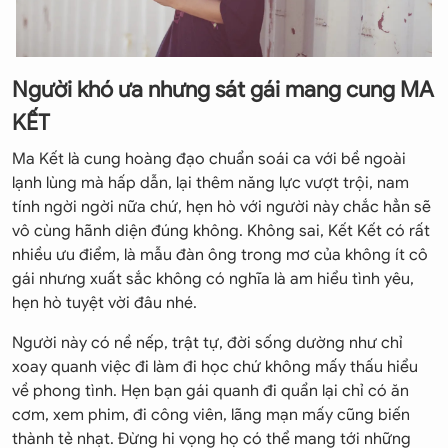
Người khó ưa nhưng sát gái mang cung MA
KẾT
Ma Kết là cung hoàng đạo chuẩn soái ca với bề ngoài
lạnh lùng mà hấp dẫn, lại thêm năng lực vượt trội, nam
tính ngời ngời nữa chứ, hẹn hò với người này chắc hẳn sẽ
vô cùng hãnh diện đúng không. Không sai, Kết Kết có rất
nhiều ưu điểm, là mẫu đàn ông trong mơ của không ít cô
gái nhưng xuất sắc không có nghĩa là am hiểu tình yêu,
hẹn hò tuyệt vời đâu nhé.
Người này có nề nếp, trật tự, đời sống dường như chỉ
xoay quanh việc đi làm đi học chứ không mấy thấu hiểu
về phong tình. Hẹn bạn gái quanh đi quẩn lại chỉ có ăn
cơm, xem phim, đi công viên, lãng mạn mấy cũng biến
thành tẻ nhạt. Đừng hi vọng họ có thể mang tới những