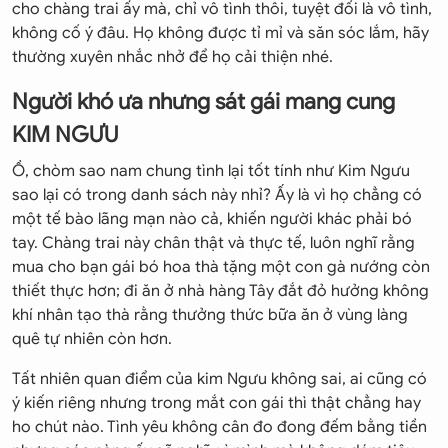
cho chàng trai ấy mà, chỉ vô tình thôi, tuyệt đối là vô tình,
không cố ý đâu. Họ không được tỉ mỉ và săn sóc lắm, hãy
thường xuyên nhắc nhở để họ cải thiện nhé.
Người khó ưa nhưng sát gái mang cung
KIM NGƯU
Ồ, chòm sao nam chung tình lại tốt tính như Kim Ngưu
sao lại có trong danh sách này nhỉ? Ấy là vì họ chẳng có
một tế bào lãng mạn nào cả, khiến người khác phải bó
tay. Chàng trai này chân thật và thực tế, luôn nghĩ rằng
mua cho bạn gái bó hoa thà tặng một con gà nướng còn
thiết thực hơn; đi ăn ở nhà hàng Tây đắt đỏ hưởng không
khí nhân tạo thà rằng thưởng thức bữa ăn ở vùng làng
quê tự nhiên còn hơn.
Tất nhiên quan điểm của kim Ngưu không sai, ai cũng có
ý kiến riêng nhưng trong mắt con gái thì thật chẳng hay
ho chút nào. Tình yêu không cân đo đong đếm bằng tiền