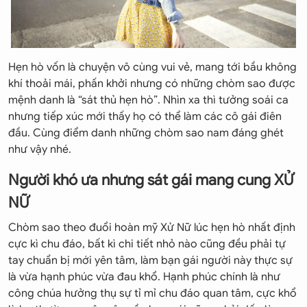
Hẹn hò vốn là chuyện vô cùng vui vẻ, mang tới bầu không
khí thoải mái, phấn khởi nhưng có những chòm sao được
mệnh danh là “sát thủ hẹn hò”. Nhìn xa thì tưởng soái ca
nhưng tiếp xúc mới thấy họ có thể làm các cô gái điên
đầu. Cùng điểm danh những chòm sao nam đáng ghét
như vậy nhé.
Người khó ưa nhưng sát gái mang cung XỬ
NỮ
Chòm sao theo đuổi hoàn mỹ Xử Nữ lúc hẹn hò nhất định
cực kì chu đáo, bất kì chi tiết nhỏ nào cũng đều phải tự
tay chuẩn bị mới yên tâm, làm bạn gái người này thực sự
là vừa hạnh phúc vừa đau khổ. Hạnh phúc chính là như
công chúa hưởng thụ sự tỉ mỉ chu đáo quan tâm, cực khổ