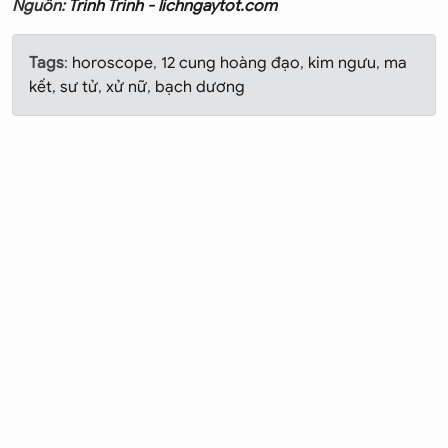
Nguồn:
Trình Trình - lichngaytot.com
Tags
:
horoscope
,
12 cung hoàng đạo
,
kim ngưu
,
ma
kết
,
sư tử
,
xử nữ
,
bạch dương