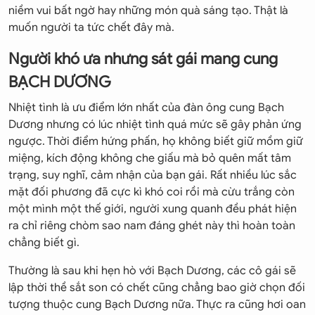
niềm vui bất ngờ hay những món quà sáng tạo. Thật là
muốn người ta tức chết đây mà.
Người khó ưa nhưng sát gái mang cung
BẠCH DƯƠNG
Nhiệt tình là ưu điểm lớn nhất của đàn ông cung Bạch
Dương nhưng có lúc nhiệt tình quá mức sẽ gây phản ứng
ngược. Thời điểm hứng phấn, họ không biết giữ mồm giữ
miệng, kích động không che giấu mà bỏ quên mất tâm
trạng, suy nghĩ, cảm nhận của bạn gái. Rất nhiều lúc sắc
mặt đối phương đã cực kì khó coi rồi mà cừu trắng còn
một mình một thế giới, người xung quanh đều phát hiện
ra chỉ riêng chòm sao nam đáng ghét này thì hoàn toàn
chẳng biết gì.
Thường là sau khi hẹn hò với Bạch Dương, các cô gái sẽ
lập thời thề sắt son có chết cũng chẳng bao giờ chọn đối
tượng thuộc cung Bạch Dương nữa. Thực ra cũng hơi oan