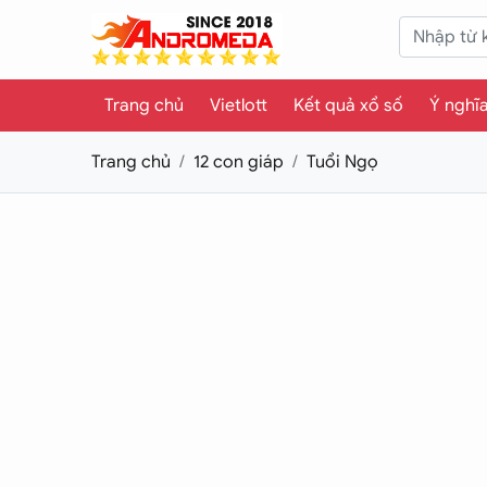
Trang chủ
Vietlott
Kết quả xổ số
Ý nghĩ
Trang chủ
12 con giáp
Tuổi Ngọ