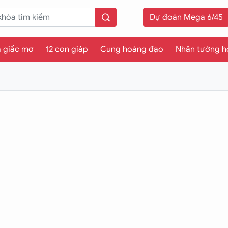
Dự đoán Mega 6/45
a giấc mơ
12 con giáp
Cung hoàng đạo
Nhân tướng h