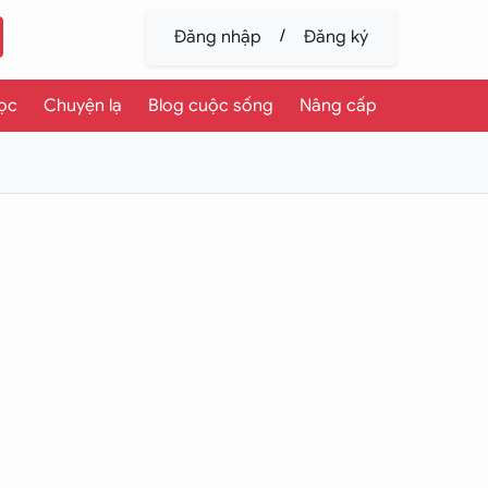
/
Đăng nhập
Đăng ký
ọc
Chuyện lạ
Blog cuộc sống
Nâng cấp