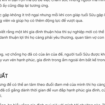
cô ấy cũng đáp lại tương ứng.
ệc gặp không ít trở ngại nhưng mỗi khi con giáp tuổi Sửu gặp
g viên và giúp họ có thêm động lực để vượt qua.
biết rằng một khi gia đình thuận hòa thì sự nghiệp mới có thể
anh thuận lợi thì họ càng phải yêu thương, quan tâm vợ con
g, vợ chồng họ đã có của ăn của để, người tuổi Sửu được kh
y vun vén hạnh phúc, gia đình trong ấm ngoài êm bất kể tro
TUẤT
ưng để có thể an tâm theo đuổi đam mê của mình thì họ càn
đã cố gắng dành thời gian để vun đắp hạnh phúc gia đình, c
i.