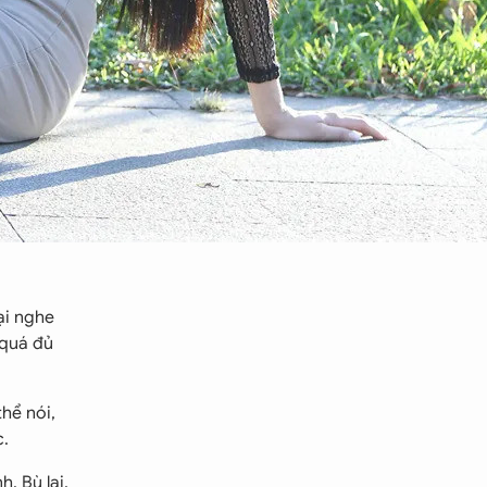
ại nghe
 quá đủ
hể nói,
c.
. Bù lại,