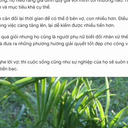
ống, họ hiểu rằng gia đình quý giá với mình tới nhường nào. 
 và mục tiêu khá cụ thể.
h cân đối lại thời gian để có thể ở bên vợ, con nhiều hơn. Điề
công việc càng tăng lên, lại dễ kiếm được nhiều tiền hơn.
i quá giỏi nhưng họ cũng là người phụ nữ biết đối nhân xử th
và đưa ra những phương hướng giải quyết tốt đẹp cho công v
ghe lời vợ; thì cuộc sống cũng như sự nghiệp của họ sẽ suôn 
tiền bạc.