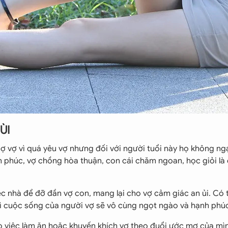
ÙI
ợ vợ vì quá yêu vợ nhưng đối với người tuổi này họ không ng
nh phúc, vợ chồng hòa thuận, con cái chăm ngoan, học giỏi là
ệc nhà để đỡ đần vợ con, mang lại cho vợ cảm giác an ủi. Có t
 cuộc sống của người vợ sẽ vô cùng ngọt ngào và hạnh phú
 việc làm ăn hoặc khuyến khích vợ theo đuổi ước mơ của mình