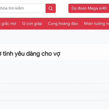
Dự đoán Mega 6/45
a giấc mơ
12 con giáp
Cung hoàng đạo
Nhân tướng h
 tình yêu dàng cho vợ