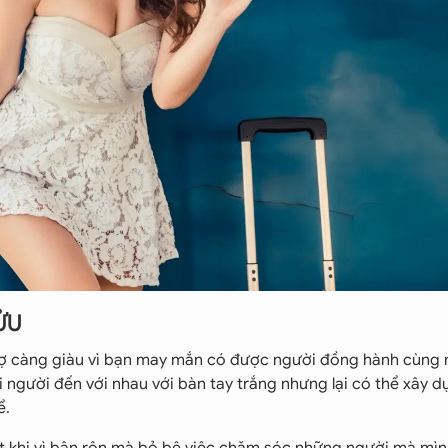
SỬU
vợ càng giàu vì bạn may mắn có được người đồng hành cùng
 người đến với nhau với bàn tay trắng nhưng lại có thể xây 
ể.
 ít khi vì bận rộn mà bỏ bê việc chăm sóc những người mà mìn