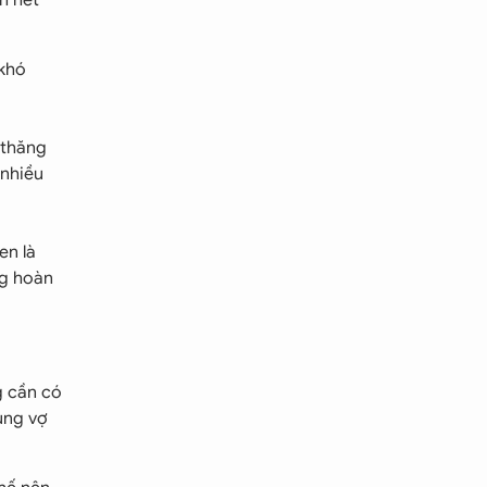
 khó
 thăng
 nhiều
en là
ng hoàn
g cần có
ùng vợ