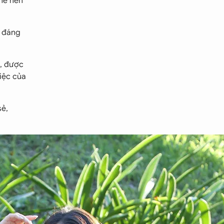
Thế nên
u đáng
ế, được
iệc của
sẻ,