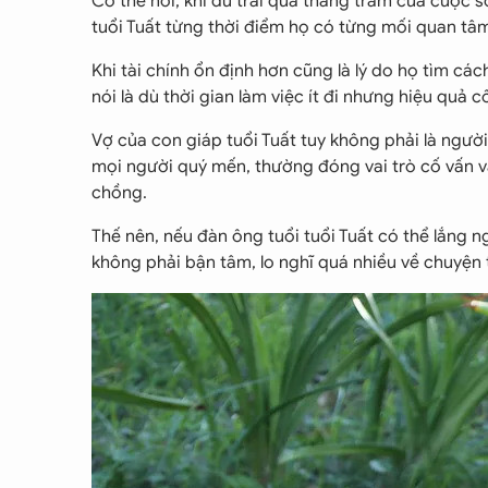
Có thể nói, khi đủ trải qua thăng trầm của cuộc s
tuổi Tuất từng thời điểm họ có từng mối quan tâm
Khi tài chính ổn định hơn cũng là lý do họ tìm các
nói là dù thời gian làm việc ít đi nhưng hiệu quả 
Vợ của con giáp tuổi Tuất tuy không phải là ngườ
mọi người quý mến, thường đóng vai trò cố vấn 
chồng.
Thế nên, nếu đàn ông tuổi tuổi Tuất có thể lắng n
không phải bận tâm, lo nghĩ quá nhiều về chuyện 