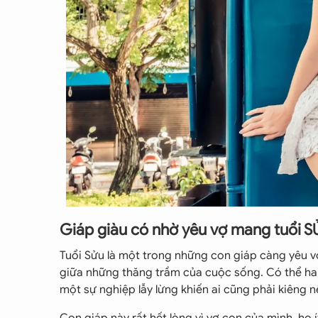
Giáp giàu có nhờ yêu vợ mang tuổi 
Tuổi Sửu là một trong những con giáp càng yêu 
giữa những thăng trầm của cuộc sống. Có thể hai
một sự nghiệp lẫy lừng khiến ai cũng phải kiêng n
Con giáp này rất hết lòng vì vợ con của mình, họ