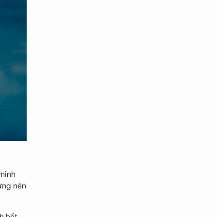
 mình
dựng nên
h hết