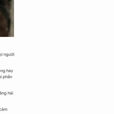
ọi người
ọng hay
hí phấn
ăng hái
 cảm