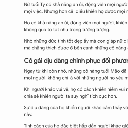
Nữ tuổi Tý có khả năng an ủi, động viên mọi ngư
mọi việc. Nhưng hơn cả, điều khiến họ được mọi n
Họ có khả năng an ủi, động viên mọi người, khiế
không quá to tát như trong tưởng tượng.
Nhờ những đức tính tốt đẹp ấy mà con giáp nữ dị
mà chẳng thích được ở bên cạnh những cô nàng
Cô gái dịu dàng chinh phục đối phư
Ngay từ khi còn nhỏ, những cô nàng tuổi Mão đã 
mọi người, không chỉ là với những người họ yêu 
Khi người khác vui vẻ, họ có cách khiến niềm vui n
chia sẻ khiến người ta suy nghĩ tích cực hơn.
Sự dịu dàng của họ khiến người khác cảm thấy vô
này.
Tính cách của họ đặc biệt hấp dẫn người khác giớ