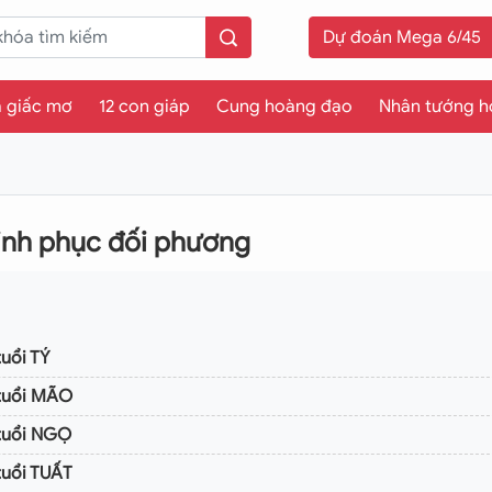
Dự đoán Mega 6/45
a giấc mơ
12 con giáp
Cung hoàng đạo
Nhân tướng h
inh phục đối phương
uổi TÝ
 tuổi MÃO
 tuổi NGỌ
tuổi TUẤT