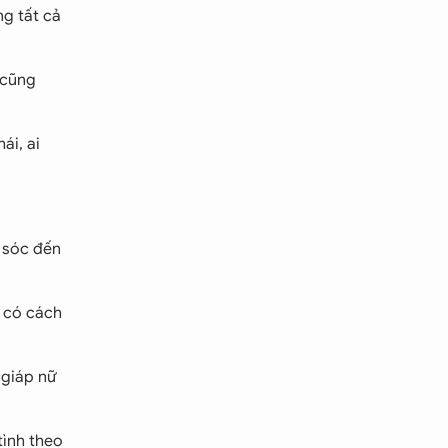
ng tất cả
 cũng
ái, ai
 sóc đến
ẽ có cách
 giáp nữ
tình theo