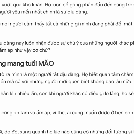
ời vượt qua khó khăn. Họ luôn cố gắng phấn đấu đến cùng tro
gười yêu mến nhất chính là sự dịu dàng.
n mọi người cảm thấy tất cả những gì mình đang phải đối mặt
u dàng này luôn nhận được sự chú ý của những người khác ph
 ấm áp như vậy cơ chứ?
ơng mang tuổi MÃO
tỏ ra mình là một người rất dịu dàng. Họ biết quan tâm chăm
mến mà cả với những người mới quen biết không bao lâu nữa.
hân lên nhiều lần, còn khi người khác có điều gì lo lắng, họ s
 cùng an tâm và ấm áp, vì thế, ai cũng muốn được ở bên con
i, do đó, xung quanh họ lúc nào cũng có những đối tượng si 