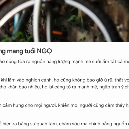
ơng mang tuổi NGỌ
nào cũng tỏa ra nguồn năng lượng mạnh mẽ sưởi ấm tất cả m
à khi lâm vào nghịch cảnh, họ cũng không bao giờ ủ rũ, thất v
khó khăn bao nhiêu, họ lại càng tỏ ra mạnh mẽ, ngập tràn ý c
n cảm hứng cho mọi người, khiến mọi người cũng cảm thấy h
hể hiện ra bằng sự quan tâm, chăm sóc mà chính bằng nguồn