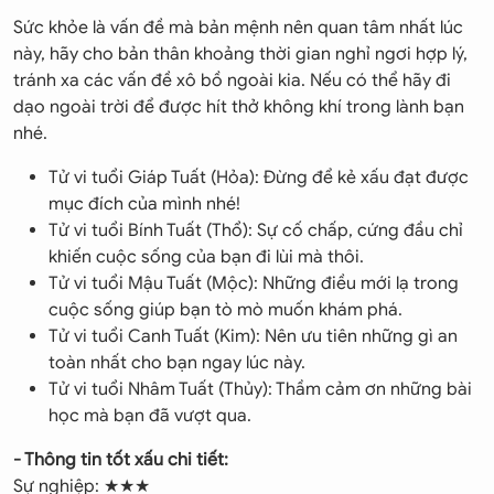
Sức khỏe là vấn đề mà bản mệnh nên quan tâm nhất lúc
này, hãy cho bản thân khoảng thời gian nghỉ ngơi hợp lý,
tránh xa các vấn đề xô bồ ngoài kia. Nếu có thể hãy đi
dạo ngoài trời để được hít thở không khí trong lành bạn
nhé.
Tử vi tuổi Giáp Tuất (Hỏa): Đừng để kẻ xấu đạt được
mục đích của mình nhé!
Tử vi tuổi Bính Tuất (Thổ): Sự cố chấp, cứng đầu chỉ
khiến cuộc sống của bạn đi lùi mà thôi.
Tử vi tuổi Mậu Tuất (Mộc): Những điều mới lạ trong
cuộc sống giúp bạn tò mò muốn khám phá.
Tử vi tuổi Canh Tuất (Kim): Nên ưu tiên những gì an
toàn nhất cho bạn ngay lúc này.
Tử vi tuổi Nhâm Tuất (Thủy): Thầm cảm ơn những bài
học mà bạn đã vượt qua.
- Thông tin tốt xấu chi tiết:
Sự nghiệp: ★★★