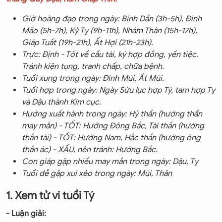
Giờ hoàng đạo trong ngày: Bính Dần (3h-5h), Đinh
Mão (5h-7h), Kỷ Tỵ (9h-11h), Nhâm Thân (15h-17h),
Giáp Tuất (19h-21h), Ất Hợi (21h-23h).
Trực: Định - Tốt về cầu tài, ký hợp đồng, yến tiệc.
Tránh kiện tụng, tranh chấp, chữa bệnh.
Tuổi xung trong ngày: Đinh Mùi, Ất Mùi.
Tuổi hợp trong ngày: Ngày Sửu lục hợp Tý, tam hợp Tỵ
và Dậu thành Kim cục.
Hướng xuất hành trong ngày: Hỷ thần (hướng thần
may mắn) - TỐT: Hướng Đông Bắc, Tài thần (hướng
thần tài) - TỐT: Hướng Nam, Hắc thần (hướng ông
thần ác) - XẤU, nên tránh: Hướng Bắc.
Con giáp gặp nhiều may mắn trong ngày: Dậu, Tỵ
Tuổi dễ gặp xui xẻo trong ngày: Mùi, Thân
1. Xem tử vi tuổi Tý
- Luận giải: