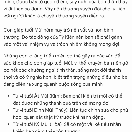
mình, được bày tỏ quan điểm, suy nghĩ của bản thân thay
vì đi theo số đông. Vậy nên thường xuyên đối chọi ý kiến
với người khác là chuyện thường xuyên diễn ra.
Con giáp tuổi Mùi hôm nay trở nên vất vả hơn bình
thường. Do tác động của Tỷ Kiên nên bạn sẽ phải gánh
vác một vài nhiệm vụ và trách nhiệm không mong đợi.
Những cơn lo lắng triền miên có thể gây ra các vấn đề
sức khỏe cho con giáp tuổi Mùi, vì thế khuyên bạn nên gỡ
bỏ hết các chướng ngại tinh thần, sống một đời thảnh
thơi và có ý nghĩa hơn, biết trân trọng những điều nhỏ bé
đang diễn ra xung quanh cuộc sống của mình.
Tử vi tuổi Ất Mùi (Kim): Bạn phải kiên trì mới có thể
đạt được những thành quả trên cả mong đợi.
Tử vi tuổi Đinh Mùi (Thủy): Liên tục chỉnh sửa cho phù
hợp, quan sát thật kỹ trước khi hành động.
Tử vi tuổi Kỷ Mùi (Hỏa): Sẽ có một vài kẻ tiểu nhân
khiến bạn cảm thấy tổn thương.