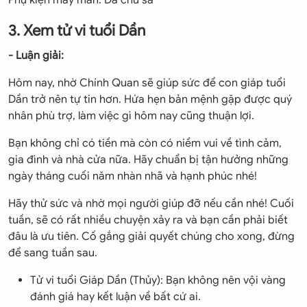
Phụ kiện may mắn: Đá chu sa
3. Xem tử vi tuổi Dần
- Luận giải:
Hôm nay, nhờ Chính Quan sẽ giúp sức để con giáp tuổi
Dần trở nên tự tin hơn. Hứa hẹn bản mệnh gặp được quý
nhân phù trợ, làm việc gì hôm nay cũng thuận lợi.
Bạn không chỉ có tiền mà còn có niềm vui về tình cảm,
gia đình và nhà cửa nữa. Hãy chuẩn bị tận hưởng những
ngày tháng cuối năm nhàn nhã và hạnh phúc nhé!
Hãy thử sức và nhờ mọi người giúp đỡ nếu cần nhé! Cuối
tuần, sẽ có rất nhiều chuyện xảy ra và bạn cần phải biết
đâu là ưu tiên. Cố gắng giải quyết chúng cho xong, đừng
để sang tuần sau.
Tử vi tuổi Giáp Dần (Thủy): Bạn không nên vội vàng
đánh giá hay kết luận về bất cứ ai.