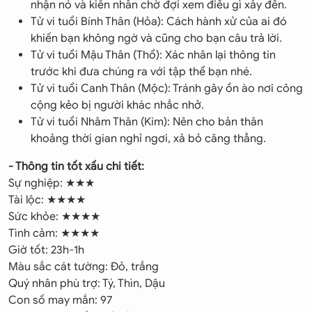
nhận nó và kiên nhẫn chờ đợi xem điều gì xảy đến.
Tử vi tuổi Bính Thân (Hỏa): Cách hành xử của ai đó
khiến bạn không ngờ và cũng cho bạn câu trả lời.
Tử vi tuổi Mậu Thân (Thổ): Xác nhân lại thông tin
trước khi đưa chúng ra với tập thể bạn nhé.
Tử vi tuổi Canh Thân (Mộc): Tránh gây ồn ào nơi công
cộng kẻo bị người khác nhắc nhở.
Tử vi tuổi Nhâm Thân (Kim): Nên cho bản thân
khoảng thời gian nghỉ ngơi, xả bỏ căng thẳng.
- Thông tin tốt xấu chi tiết:
Sự nghiệp: ★★★
Tài lộc: ★★★★
Sức khỏe: ★★★★
Tình cảm: ★★★★
Giờ tốt: 23h-1h
Màu sắc cát tường: Đỏ, trắng
Quý nhân phù trợ: Tý, Thìn, Dậu
Con số may mắn: 97