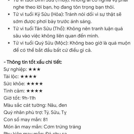
Tử vi tuổi Đinh Sửu (Thủy): Không ai có nghĩa vụ phải
nghe theo lời bạn, họ đang tôn trọng bạn thôi.
Tử vi tuổi Kỷ Sửu (Hỏa): Tránh nói dối vì sự thật sẽ
sớm được phơi bày trước ánh sáng.
Tử vi tuổi Tân Sửu (Thổ): Không nên tranh luận quá
sâu vào việc không liên quan đến mình.
Tử vi tuổi Quý Sửu (Mộc): Không bao giờ là quá muộn
để có thể bắt đầu bất cứ điều gì cả.
- Thông tin tốt xấu chi tiết:
Sự nghiệp: ★★★
Tài lộc: ★★★★
Sức khỏe: ★★★★
Tình cảm: ★★★★
Giờ tốt: 9h-11h
Màu sắc cát tường: Nâu, đen
Quý nhân phù trợ: Tý, Sửu, Tỵ
Con số may mắn: 81
Món ăn may mắn: Cơm trứng tráng