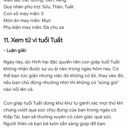
Màu sắc cát tường: Đen, vàng
Quý nhân phù trợ: Sửu, Thân, Tuất
Con số may mắn: 5
Món ăn may mắn: Mực
Phụ kiện may mắn: Đá chu sa
11. Xem tử vi tuổi Tuất
- Luận giải:
Ngày này, do Hình hại đặc quyền nên con giáp tuổi Tuất
không nhận được sự ưu ái nào trong ngày hôm nay. Có
thể bạn tức giận nhưng việc đó không có lợi, thay vào đó,
nếu bạn chủ động nhường nhịn thì không có "sóng gió"
nào nổi lên cả.
Con giáp tuổi Tuất dừng khư khư tự gánh vác mọi thứ khi
chúng vượt qua sức chịu đựng của bạn trong ngày có
Kiếp Tài, bạn sẽ thường xuyên có cảm giác quá sức.
Người thân và bạn bè luôn sẵn sàng giúp đỡ bạn.