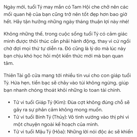
Ngày mới, tuổi Tý may mắn có Tam Hội che chở nên các
mối quan hệ của bạn cũng trở nên tốt đẹp hơn bao giờ
hết. Hãy tận hưởng những ngày tháng thuận lợi này nhé!
Không những thế, trong cuộc sống tuổi Tý có cảm giác
mình được thôi thúc cần phải hành động, thay vì cứ ngồi
chờ đợi mọi thứ tự diễn ra. Đó cũng là lý do mà lúc này
bạn chịu khó học hỏi một kiến thức mới mà bạn quan
tâm.
Thiên Tài gõ cửa mang tới nhiều tin vui cho con giáp tuổi
Tý. Hứa hẹn, tiền bạc sẽ chảy vào túi không ngừng, giúp
bạn nhanh chóng thoát khỏi những lo toan tài chính.
Tử vi tuổi Giáp Tý (Kim): Đùa cợt không đúng chỗ sẽ
gây ra sự phản cảm không mong muốn.
Tử vi tuổi Bính Tý (Thủy): Vô tình vướng vào thị phi vì
một chuyện ngoài kế hoạch của mình.
Tử vi tuổi Mậu Tý (Hỏa): Những lời nói độc ác sẽ khiến