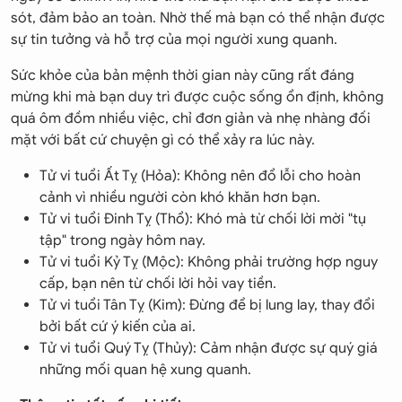
sót, đảm bảo an toàn. Nhờ thế mà bạn có thể nhận được
sự tin tưởng và hỗ trợ của mọi người xung quanh.
Sức khỏe của bản mệnh thời gian này cũng rất đáng
mừng khi mà bạn duy trì được cuộc sống ổn định, không
quá ôm đồm nhiều việc, chỉ đơn giản và nhẹ nhàng đối
mặt với bất cứ chuyện gì có thể xảy ra lúc này.
Tử vi tuổi Ất Tỵ (Hỏa): Không nên đổ lỗi cho hoàn
cảnh vì nhiều người còn khó khăn hơn bạn.
Tử vi tuổi Đinh Tỵ (Thổ): Khó mà từ chối lời mời "tụ
tập" trong ngày hôm nay.
Tử vi tuổi Kỷ Tỵ (Mộc): Không phải trường hợp nguy
cấp, bạn nên từ chối lời hỏi vay tiền.
Tử vi tuổi Tân Tỵ (Kim): Đừng để bị lung lay, thay đổi
bởi bất cứ ý kiến của ai.
Tử vi tuổi Quý Tỵ (Thủy): Cảm nhận được sự quý giá
những mối quan hệ xung quanh.