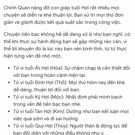
Chính Quan nâng đỡ con giáp tuổi Hợi rất nhiều mọi
chuyện sẽ diễn ra khá thuận lợi. Bạn xử trí mọi thứ đơn
giản và giành được kết quả xuất sắc trong công việc.
Chuyện tiền bạc không hề dễ dàng xử lý như bạn nghĩ, có
thể khi thực sự hành động bạn sẽ gặp những rào cản, vì
thế lời khuyên đó là lúc này bạn nên bình tĩnh, từ từ thực
hiện từng vấn đề nhỏ một.
Tử vi tuổi Ất Hợi (Hỏa): Sự chậm chạp là cần thiết đối
với bạn trong hoàn cảnh hiện tại.
Tử vi tuổi Đinh Hợi (Thổ): Mọi thứ hôm nay đến khá
dễ dàng, thuận lợi đối với bạn.
Tử vi tuổi Kỷ Hợi (Mộc): Nhất định phải minh bạch
trong vấn đề tiền bạc bạn nhé.
Tử vi tuổi Tân Hợi (Kim): Dường như bạn kết luận mọi
việc quá sớm và đi sai hướng.
Tử vi tuổi Quý Hợi (Thủy): Người thân là động lực để
bạn đối diện với những điều không như ý.