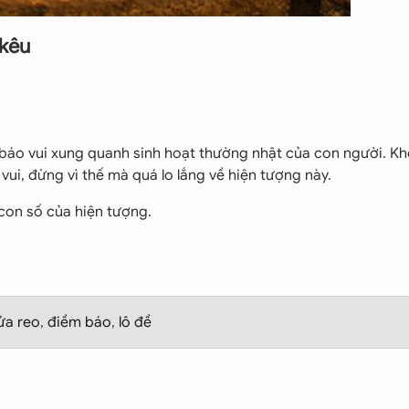
 kêu
áo vui xung quanh sinh hoạt thường nhật của con người. K
vui, đừng vì thế mà quá lo lắng về hiện tượng này.
on số của hiện tượng.
ửa reo
,
điềm báo
,
lô đề