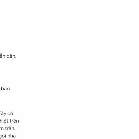
ần dân.
ó bão
Tây có
hiết trên
m trần.
gôi nhà