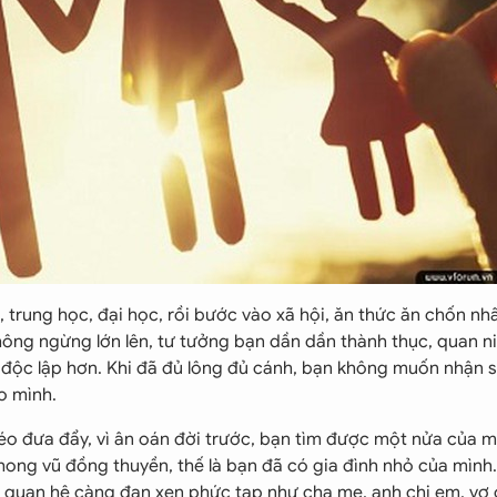
, trung học, đại học, rồi bước vào xã hội, ăn thức ăn chốn nh
hông ngừng lớn lên, tư tưởng bạn dần dần thành thục, quan 
độc lập hơn. Khi đã đủ lông đủ cánh, bạn không muốn nhận 
o mình.
éo đưa đẩy, vì ân oán đời trước, bạn tìm được một nửa của m
ng vũ đồng thuyền, thế là bạn đã có gia đình nhỏ của mình.
oại quan hệ càng đan xen phức tạp như cha mẹ, anh chị em, vợ