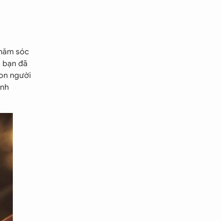
chăm sóc
, bạn đã
con người
ỉnh