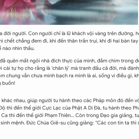
 đời người. Con người chỉ là lữ khách vội vàng trên đường, h
i chết chẳng đem đi, khi đến thân trần trụi, khi đi hai bàn tay
 nào nhìn thấu.
 đã quên mất ngôi nhà đích thực của mình, đắm chìm trong đó
 cái tự họ cho rằng là ‘chân lý’ mà tranh đấu cả đời, mà đánh
m chung vẫn chưa minh bạch ra mình là ai, sống vì điều gì, k
g buồn!
 khác nhau, giúp người tu hành theo các Pháp môn đó đến v
h Độ thì đến thế giới Cực Lạc của Phật A Di Đà, tu hành theo P
ch Ca thì đến thế giới Phạm Thiên… Còn trong Đạo gia giảng, tu
 sinh mệnh. Đức Chúa Giê-su cũng giảng: “Các con tin ta thì 