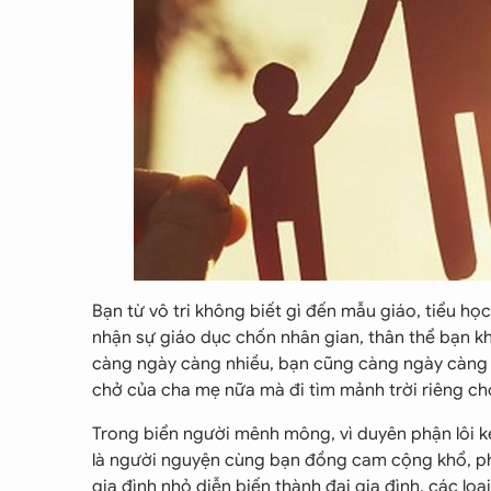
Bạn từ vô tri không biết gì đến mẫu giáo, tiểu học
nhận sự giáo dục chốn nhân gian, thân thể bạn k
càng ngày càng nhiều, bạn cũng càng ngày càng 
chở của cha mẹ nữa mà đi tìm mảnh trời riêng ch
Trong biển người mênh mông, vì duyên phận lôi k
là người nguyện cùng bạn đồng cam cộng khổ, pho
gia đình nhỏ diễn biến thành đại gia đình, các l