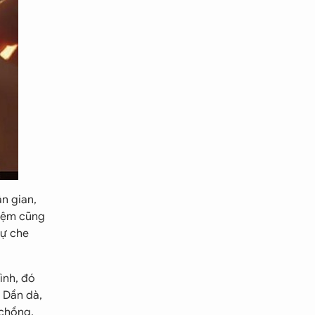
ân gian,
niệm cũng
sự che
ình, đó
 Dần dà,
 chồng,