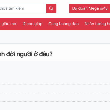
Dự đoán Mega 6/45
a giấc mơ
12 con giáp
Cung hoàng đạo
Nhân tướng h
nh đời người ở đâu?