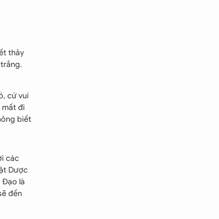
ết thảy
 trắng.
, cứ vui
 mất đi
hông biết
ới các
hật Dược
 Đạo là
sẽ đến