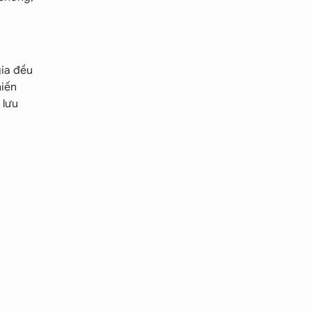
gia đều
hiến
 lưu