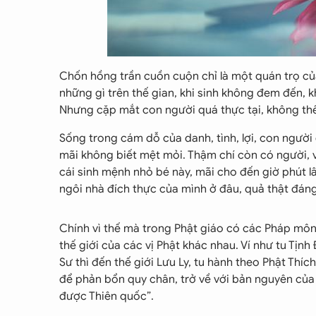
Chốn hồng trần cuồn cuộn chỉ là một quán trọ của
những gì trên thế gian, khi sinh không đem đến, kh
Nhưng cặp mắt con người quá thực tại, không thể
Sống trong cám dỗ của danh, tình, lợi, con người
mãi không biết mệt mỏi. Thậm chí còn có người, vì
cái sinh mệnh nhỏ bé này, mãi cho đến giờ phút lâ
ngôi nhà đích thực của mình ở đâu, quả thật đán
Chính vì thế mà trong Phật giáo có các Pháp môn
thế giới của các vị Phật khác nhau. Ví như tu Tịn
Sư thì đến thế giới Lưu Ly, tu hành theo Phật Thí
để phản bổn quy chân, trở về với bản nguyên của
được Thiên quốc”.