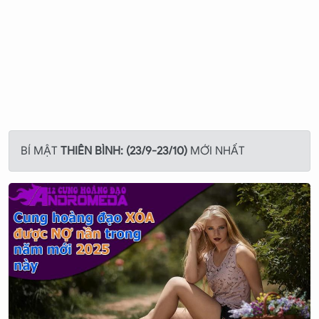
đồ trang sức làm từ loại đá này sẽ giúp Thiên Bình nổi bật
hơn.
- Sở trường:
Thiên Bình có tính cách hài hòa, thích chia sẻ
cùng mọi người, tinh tế và nhiệt tình trong các hoạt
động.
- Sở đoản:
Đôi khi Thiên Bình không được công bằng cho
lắm.
BÍ MẬT
THIÊN BÌNH: (23/9-23/10)
MỚI NHẤT
- Con số may mắn:
Số 1, 2 và 7 sẽ đem lại may mắn cho
Thiên Bình.
- Món quà yêu thích nhất:
Thiên Bình thích những món
quà mang tính giải trí và liên quan tới âm nhạc như ipod
hoặc đĩa nhạc...
- Những cung hoàng đạo hợp với Thiên Bình:
Cung Bảo
Bình và Song Sinh là hai cung hợp với Thiên Bình. Sự kết
hợp giữa những cặp đôi này cũng đem lại nhiều may mắn.