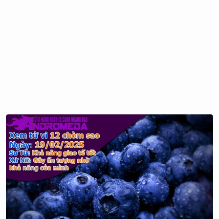
nói rõ ràng mong muốn của mình. Ví dụ như khi muốn đi
đâu, làm gì họ không nói ra. Điều này nhiều khi tạo rào
cản trong tình bạn và làm người khác khó xử. Thiên Bình
cũng "thù" rất dai. Họ khó tha thứ khi ai đó làm sai gì với
mình. Khi làm mất đi tình bạn, Thiên Bình cũng thấy khó
khăn để hàn gắn. Vì vậy, nếu là một Thiên Bình, bạn hãy
mỉm cười cho qua mọi chuyện khi cãi nhau để nói rằng
mọi chuyện vẫn ổn.
Song Sinh và Bảo Bình là những người bạn nói chuyện
"tâm đầu ý hợp" và luôn lắng nghe Thiên Bình. Bò Cạp lại
là người đưa cho họ những góc nhìn độc đáo và giúp họ
biết được mình muốn gì. Trong khi đó sự tinh tế của Sư Tử
sẽ truyền cảm hứng cho họ, đặc biệt là cảm hứng nghệ
thuật.
Nhưng có thể nói, Dương Cưu mới là BFF (bạn thân) của
Thiên Bình. Họ luôn cảm thấy hứng khởi khi thuần hóa
những chú cừu ngang bướng. Chính điều này mang lại
năng lượng để cân bằng mối quan hệ của hai người và