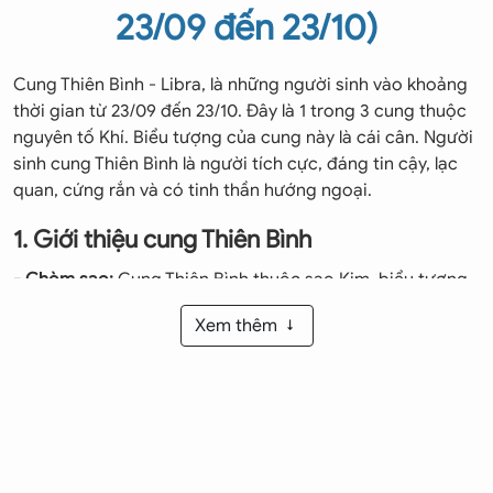
23/09 đến 23/10)
Cung Thiên Bình - Libra, là những người sinh vào khoảng
thời gian từ 23/09 đến 23/10. Đây là 1 trong 3 cung thuộc
nguyên tố Khí. Biểu tượng của cung này là cái cân. Người
sinh cung Thiên Bình là người tích cực, đáng tin cậy, lạc
quan, cứng rắn và có tinh thần hướng ngoại.
1. Giới thiệu cung Thiên Bình
- Chòm sao:
Cung Thiên Bình thuộc sao Kim, biểu tượng
cho sự dịu dàng, hài hòa, duyên dáng, văn hóa và chừng
Xem thêm
mực.
- Màu sắc:
Thiên Bình yêu màu xanh lá cây. Màu sắc mà
Thiên Bình thường chọn cho đồ vật của mình đều là màu
này.
- Đá quý:
Đá sapphire tượng trưng cho Thiên Bình. Những