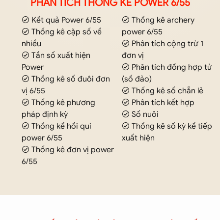
PHÂN TÍCH THỐNG KÊ POWER 6/55
Kết quả Power 6/55
Thống kê archery
Thống kê cặp số về
power 6/55
nhiều
Phân tích cộng trừ 1
Tần số xuất hiện
đơn vị
Power
Phân tích đồng hợp tử
Thống kê số đuôi đơn
(số đảo)
vị 6/55
Thống kê số chẵn lẻ
Thống kê phương
Phân tích kết hợp
pháp định kỳ
Số nuôi
Thống kế hồi qui
Thống kê số kỳ kế tiếp
power 6/55
xuất hiện
Thống kê đơn vị power
6/55