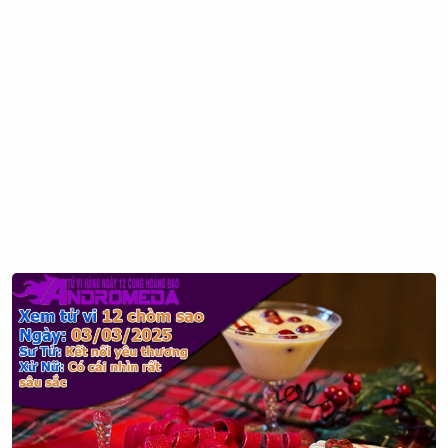
Từ 3/10 – 13/10:
Những người ưa sự lãng mạn, mơ
mộng, nhạy cảm đằng sau vẻ ngoài có phần trầm
lặng và duyên dáng. Họ có khả năng biến đổi con
người mình thành 2 loại khác hẳn nhau khiến nhiều
người dễ rơi vào tình trạng bấn loạn.
Từ 14/10 – 23/10:
Những người có nhiều khả năng đạt
được thành công nhất vì sự nhanh nhẹ, mãnh mẽ. Sự
sống động và đáng mến của những Thiên Bình này
khiến họ có khả năng thu hút được sự chú ý và cảm
tình của những người xung quanh.
4. Sự nghiệp và tiền bạc
4.1 Phát triển sự nghiệp tài lộc:
Khi nói về vấn đề này, từ "kết hợp hài hòa" là đúng nhất
với Thiên Bình. Họ là những người có khả năng lãnh đạo
rất tốt và làm việc hết sức để để kiếm tiền và hưởng thụ
cuộc sống. Người Thiên Bình rất mong muốn được làm