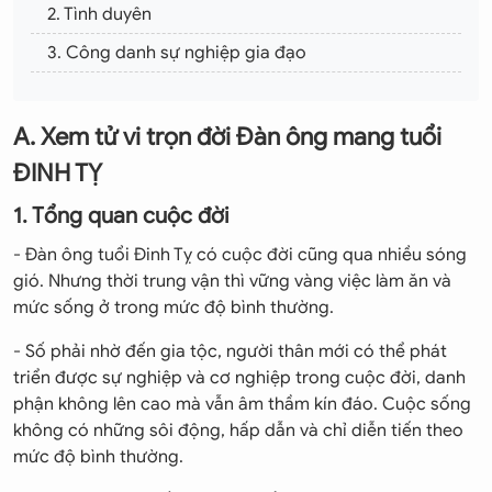
2. Tình duyên
3. Công danh sự nghiệp gia đạo
4. Những năm khó khăn đại hạn
B. Vận đề kỵ tuổi hạp tuổi
A. Xem tử vi trọn đời Đàn ông mang tuổi
1. Kết hôn, lấy vợ gả chồng
ĐINH TỴ
2. Hợp tác làm ăn
1. Tổng quan cuộc đời
3. Những tuổi đại kỵ
- Đàn ông tuổi Đinh Tỵ có cuộc đời cũng qua nhiều sóng
gió. Nhưng thời trung vận thì vững vàng việc làm ăn và
C. Diễn tiến tử vi từng năm
mức sống ở trong mức độ bình thường.
- Số phải nhờ đến gia tộc, người thân mới có thể phát
triển được sự nghiệp và cơ nghiệp trong cuộc đời, danh
phận không lên cao mà vẫn âm thầm kín đáo. Cuộc sống
không có những sôi động, hấp dẫn và chỉ diễn tiến theo
mức độ bình thường.