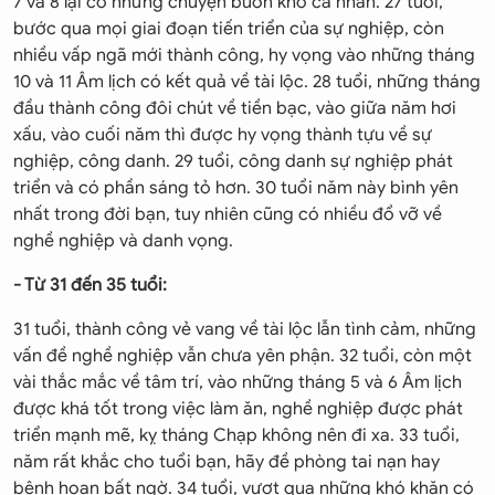
7 và 8 lại có những chuyện buồn khổ cá nhân. 27 tuổi,
bước qua mọi giai đoạn tiến triển của sự nghiệp, còn
nhiều vấp ngã mới thành công, hy vọng vào những tháng
10 và 11 Âm lịch có kết quả về tài lộc. 28 tuổi, những tháng
đầu thành công đôi chút về tiền bạc, vào giữa năm hơi
xấu, vào cuối năm thì được hy vọng thành tựu về sự
nghiệp, công danh. 29 tuổi, công danh sự nghiệp phát
triển và có phần sáng tỏ hơn. 30 tuổi năm này bình yên
nhất trong đời bạn, tuy nhiên cũng có nhiều đổ vỡ về
nghề nghiệp và danh vọng.
- Từ 31 đến 35 tuổi:
31 tuổi, thành công vẻ vang về tài lộc lẫn tình cảm, những
vấn đề nghề nghiệp vẫn chưa yên phận. 32 tuổi, còn một
vài thắc mắc về tâm trí, vào những tháng 5 và 6 Âm lịch
được khá tốt trong việc làm ăn, nghề nghiệp được phát
triển mạnh mẽ, kỵ tháng Chạp không nên đi xa. 33 tuổi,
năm rất khắc cho tuổi bạn, hãy đề phòng tai nạn hay
bệnh hoạn bất ngờ. 34 tuổi, vượt qua những khó khăn có