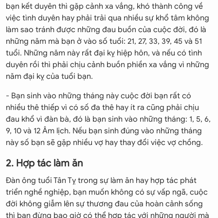
bạn kết duyên thì gặp cảnh xa vắng, khó thành công về
việc tình duyên hay phải trải qua nhiều sự khổ tâm không
làm sao tránh được những đau buồn của cuộc đời, đó là
những năm mà bạn ở vào số tuổi: 21, 27, 33, 39, 45 và 51
tuổi. Những năm này rất đại kỵ hiệp hôn, và nếu có tình
duyên rồi thì phải chịu cảnh buồn phiền xa vắng vì những
năm đại kỵ của tuổi bạn.
- Bạn sinh vào những tháng này cuộc đời bạn rất có
nhiều thê thiếp vì có số đa thê hay ít ra cũng phải chịu
đau khổ vì đàn bà, đó là bạn sinh vào những tháng: 1, 5, 6,
9, 10 và 12 Âm lịch. Nếu bạn sinh đúng vào những tháng
này số bạn sẽ gặp nhiều vợ hay thay đổi việc vợ chồng.
2. Hợp tác làm ăn
Đàn ông tuổi Tân Tỵ trong sự làm ăn hay hợp tác phát
triển nghề nghiệp, bạn muốn không có sự vấp ngã, cuộc
đời không giẫm lên sự thương đau của hoàn cảnh sống
thì bạn đừng bao giờ có thể hợp tác với những người mà