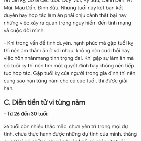
rất đại kỵ, đó là các tuổi: Quý Mùi, Kỷ Sửu, Canh Dần, Ất
Mùi, Mậu Dần, Đinh Sửu. Những tuổi này kết bạn kết
duyên hay hợp tác làm ăn phải chịu cảnh thất bại hay
những việc xảy ra quan trọng nguy hiểm đến tính mạng
và cuộc đời mình.
- Khi trong vấn đề tình duyên, hạnh phúc mà gặp tuổi kỵ
thì nên âm thầm ăn ở với nhau, không nên cưới hỏi hay
việc hôn nhânmang tính trọng đại. Khi gặp sự làm ăn mà
có tuổi kỵ thì nên tìm một quyết định hay không nên tiếp
tục hợp tác. Gặp tuổi kỵ của người trong gia đình thì nên
cúng sao hạn từng năm cho cả các tuổi, thì được giải
hạn.
C. Diễn tiến tử vi từng năm
- Từ 26 đến 30 tuổi:
26 tuổi còn nhiều thắc mắc, chưa yên trí trong mọi dự
tính, chưa thực hành được những dự tính của mình, tháng