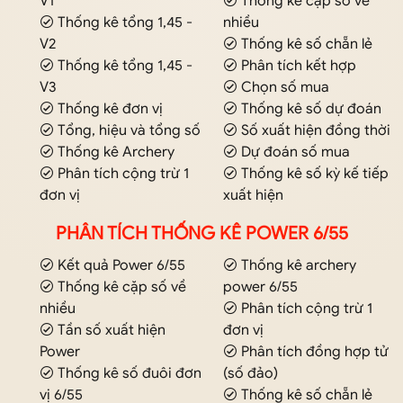
V1
Thống kê cặp số về
Thống kê tổng 1,45 -
nhiều
V2
Thống kê số chẵn lẻ
Thống kê tổng 1,45 -
Phân tích kết hợp
V3
Chọn số mua
Thống kê đơn vị
Thống kê số dự đoán
Tổng, hiệu và tổng số
Số xuất hiện đồng thời
Thống kê Archery
Dự đoán số mua
Phân tích cộng trừ 1
Thống kê số kỳ kế tiếp
đơn vị
xuất hiện
PHÂN TÍCH THỐNG KÊ POWER 6/55
Kết quả Power 6/55
Thống kê archery
Thống kê cặp số về
power 6/55
nhiều
Phân tích cộng trừ 1
Tần số xuất hiện
đơn vị
Power
Phân tích đồng hợp tử
Thống kê số đuôi đơn
(số đảo)
vị 6/55
Thống kê số chẵn lẻ