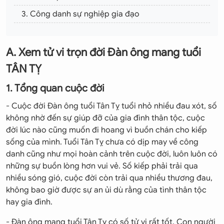
3. Công danh sự nghiệp gia đạo
4. Những năm khó khăn đại hạn
B. Vận đề kỵ tuổi hạp tuổi
A. Xem tử vi trọn đời Đàn ông mang tuổi
1. Kết hôn, lấy vợ gả chồng
TÂN TỴ
2. Hợp tác làm ăn
1. Tổng quan cuộc đời
3. Những tuổi đại kỵ
- Cuộc đời Đàn ông tuổi Tân Tỵ tuổi nhỏ nhiều đau xót, số
không nhờ đến sự giúp đỡ của gia đình thân tộc, cuộc
C. Diễn tiến tử vi từng năm
đời lúc nào cũng muốn đi hoang vì buồn chán cho kiếp
Tổng kết
sống của mình. Tuổi Tân Tỵ chưa có dịp may về công
danh cũng như mọi hoàn cảnh trên cuộc đời, luôn luôn có
những sự buồn lòng hơn vui vẻ. Số kiếp phải trải qua
nhiều sóng gió, cuộc đời còn trải qua nhiều thương đau,
không bao giờ được sự an ủi dù rằng của tình thân tộc
hay gia đình.
- Đàn ông mang tuổi Tân Tỵ có số tử vi rất tốt. Con người