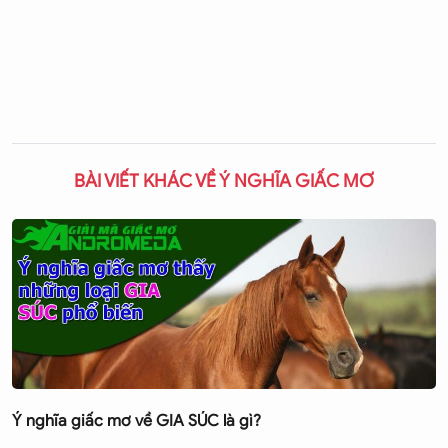
BÀI VIẾT KHÁC VỀ Ý NGHĨA GIẤC MƠ
Ý nghĩa giấc mơ về GIA SÚC là gì?