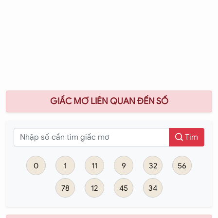
GIẤC MƠ LIÊN QUAN ĐẾN SỐ
Tìm
0
1
11
9
32
56
78
12
45
34