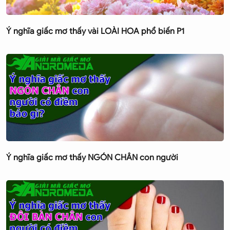
Ý nghĩa giấc mơ thấy vài LOÀI HOA phổ biến P1
Ý nghĩa giấc mơ thấy NGÓN CHÂN con người