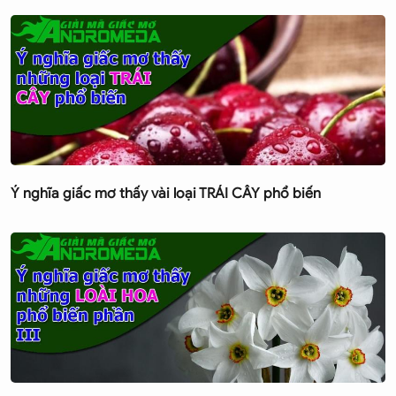
Ý nghĩa giấc mơ thấy vài loại TRÁI CÂY phổ biến