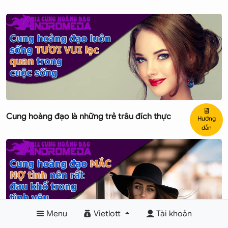
Cung hoàng đạo là những trẻ trâu đích thực
Hướng
dẫn
Menu
Vietlott
Tài khoản