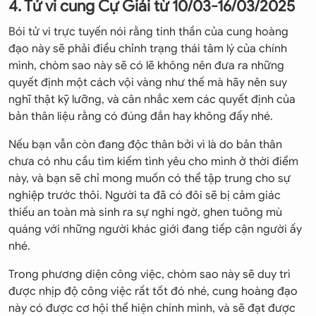
4. Tử vi cung Cự Giải từ 10/03-16/03/2025
Bói tử vi trực tuyến nói rằng tinh thần của cung hoàng
đạo này sẽ phải điều chỉnh trạng thái tâm lý của chính
mình, chòm sao này sẽ có lẽ không nên đưa ra những
quyết định một cách vội vàng như thế mà hãy nên suy
nghĩ thật kỹ lưỡng, và cân nhắc xem các quyết định của
bản thân liệu rằng có đúng đắn hay không đấy nhé.
Nếu bạn vẫn còn đang độc thân bởi vì là do bản thân
chưa có nhu cầu tìm kiếm tình yêu cho mình ở thời điểm
này, và bạn sẽ chỉ mong muốn có thể tập trung cho sự
nghiệp trước thôi. Người ta đã có đôi sẽ bị cảm giác
thiếu an toàn mà sinh ra sự nghi ngờ, ghen tuông mù
quáng với những người khác giới đang tiếp cận người ấy
nhé.
Trong phương diện công việc, chòm sao này sẽ duy trì
được nhịp độ công việc rất tốt đó nhé, cung hoàng đạo
này có được cơ hội thể hiện chính mình, và sẽ đạt được