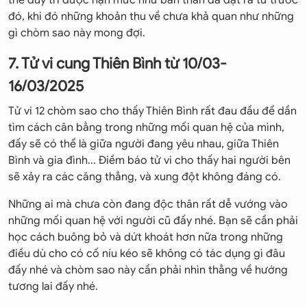
thể duy trì được hạn mức như bản thân đã đặt ra từ trước
đó, khi đó những khoản thu về chưa khả quan như những
gì chòm sao này mong đợi.
7. Tử vi cung Thiên Bình từ 10/03-
16/03/2025
Tử vi 12 chòm sao cho thấy Thiên Bình rất đau đầu để dần
tìm cách cân bằng trong những mối quan hệ của mình,
đấy sẽ có thể là giữa người đang yêu nhau, giữa Thiên
Bình và gia đình... Điềm báo tử vi cho thấy hai người bên
sẽ xảy ra các căng thẳng, và xung đột không đáng có.
Những ai mà chưa còn đang độc thân rất dễ vướng vào
những mối quan hệ với người cũ đấy nhé. Bạn sẽ cần phải
học cách buông bỏ và dứt khoát hơn nữa trong những
điều dù cho có cố níu kéo sẽ không có tác dụng gì đâu
đấy nhé và chòm sao này cần phải nhìn thẳng về hướng
tương lai đấy nhé.