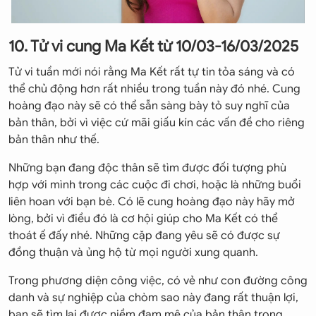
10. Tử vi cung Ma Kết từ 10/03-16/03/2025
Tử vi tuần mới nói rằng Ma Kết rất tự tin tỏa sáng và có
thể chủ động hơn rất nhiều trong tuần này đó nhé. Cung
hoàng đạo này sẽ có thể sẵn sàng bày tỏ suy nghĩ của
bản thân, bởi vì việc cứ mãi giấu kín các vấn đề cho riêng
bản thân như thế.
Những bạn đang độc thân sẽ tìm được đối tượng phù
hợp với mình trong các cuộc đi chơi, hoặc là những buổi
liên hoan với bạn bè. Có lẽ cung hoàng đạo này hãy mở
lòng, bởi vì điều đó là cơ hội giúp cho Ma Kết có thể
thoát ế đấy nhé. Những cặp đang yêu sẽ có được sự
đồng thuận và ủng hộ từ mọi người xung quanh.
Trong phương diện công việc, có vẻ như con đường công
danh và sự nghiệp của chòm sao này đang rất thuận lợi,
bạn sẽ tìm lại được niềm đam mê của bản thân trong