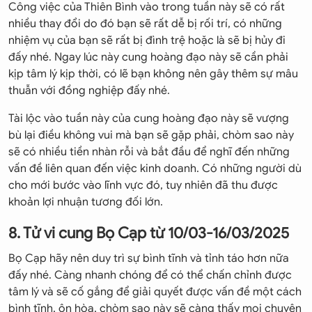
Công việc của Thiên Bình vào trong tuần này sẽ có rất
nhiều thay đổi do đó bạn sẽ rất dễ bị rối trí, có những
nhiệm vụ của bạn sẽ rất bị đình trệ hoặc là sẽ bị hủy đi
đấy nhé. Ngay lúc này cung hoàng đạo này sẽ cần phải
kịp tâm lý kịp thời, có lẽ bạn không nên gây thêm sự mâu
thuẫn với đồng nghiệp đấy nhé.
Tài lộc vào tuần này của cung hoàng đạo này sẽ vượng
bù lại điều không vui mà bạn sẽ gặp phải, chòm sao này
sẽ có nhiều tiền nhàn rỗi và bắt đầu để nghĩ đến những
vấn đề liên quan đến việc kinh doanh. Có những người dù
cho mới bước vào lĩnh vực đó, tuy nhiên đã thu được
khoản lợi nhuận tương đối lớn.
8. Tử vi cung Bọ Cạp từ 10/03-16/03/2025
Bọ Cạp hãy nên duy trì sự bình tĩnh và tỉnh táo hơn nữa
đấy nhé. Càng nhanh chóng để có thể chấn chỉnh được
tâm lý và sẽ cố gắng để giải quyết được vấn đề một cách
bình tĩnh, ôn hòa, chòm sao này sẽ càng thấy mọi chuyện