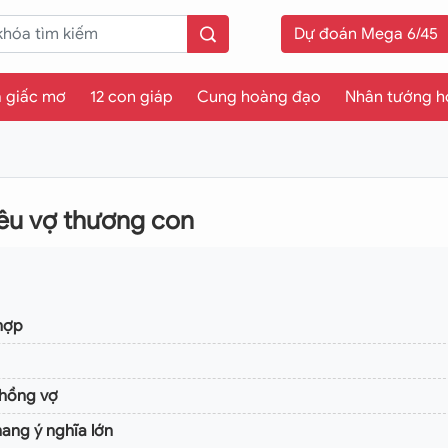
Dự đoán Mega 6/45
a giấc mơ
12 con giáp
Cung hoàng đạo
Nhân tướng h
êu vợ thương con
hợp
chồng vợ
ang ý nghĩa lớn