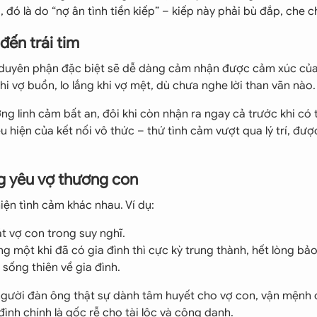
 đó là do “nợ ân tình tiền kiếp” – kiếp này phải bù đắp, che c
đến trái tim
ó duyên phận đặc biệt sẽ dễ dàng cảm nhận được cảm xúc của
 vợ buồn, lo lắng khi vợ mệt, dù chưa nghe lời than vãn nào.
ng linh cảm bất an, đôi khi còn nhận ra ngay cả trước khi có
u hiện của kết nối vô thức – thứ tình cảm vượt qua lý trí, đượ
ng yêu vợ thương con
iện tình cảm khác nhau. Ví dụ:
ặt vợ con trong suy nghĩ.
ng một khi đã có gia đình thì cực kỳ trung thành, hết lòng bảo
 sống thiên về gia đình.
 người đàn ông thật sự dành tâm huyết cho vợ con, vận mệnh
ình chính là gốc rễ cho tài lộc và công danh.