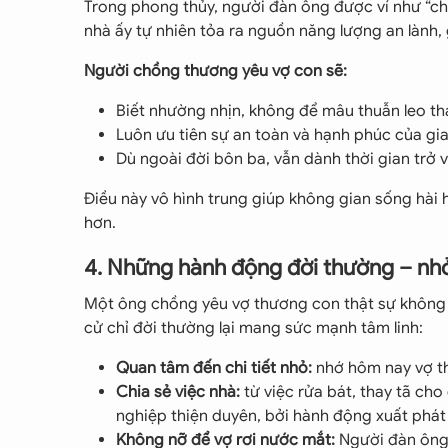
Trong phong thủy, người đàn ông được ví như “ch
nhà ấy tự nhiên tỏa ra nguồn năng lượng an lành, 
Người chồng thương yêu vợ con sẽ:
Biết nhường nhịn, không để mâu thuẫn leo th
Luôn ưu tiên sự an toàn và hạnh phúc của gia
Dù ngoài đời bôn ba, vẫn dành thời gian trở 
Điều này vô hình trung giúp không gian sống hài
hơn.
4. Những hành động đời thường – nh
Một ông chồng yêu vợ thương con thật sự không n
cử chỉ đời thường lại mang sức mạnh tâm linh:
Quan tâm đến chi tiết nhỏ:
nhớ hôm nay vợ th
Chia sẻ việc nhà:
từ việc rửa bát, thay tã cho
nghiệp thiện duyên, bởi hành động xuất phát
Không nỡ để vợ rơi nước mắt:
Người đàn ông 