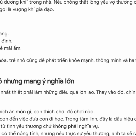
ủ dương khí” trong nhà. Nếu chồng thật lòng yêu vợ thương 
gọi là vượng khí gia đạo.
ang.
 đình.
về mái ấm.
 hòa, trẻ nhỏ cũng dễ phát triển khỏe mạnh, thông minh và h
ỏ nhưng mang ý nghĩa lớn
hất thiết phải làm những điều quá lớn lao. Thay vào đó, chí
ích ăn món gì, con thích chơi đồ chơi nào.
 con đến việc đưa con đi học. Trong tâm linh, đây là dấu hiệu 
 từ tình yêu thương chứ không phải nghĩa vụ.
có thể nóng tính, nhưng nếu thực sự yêu thương, anh ta sẽ r