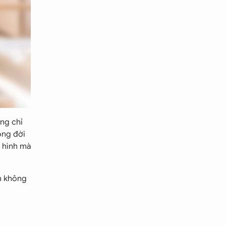
ng chỉ
ộng đời
ô hình mà
n không