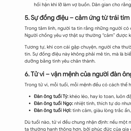
hối hận khi lỡ làm vợ buồn. Dân gian cho rằng,
5. Sự đồng điệu – cảm ứng từ trái tim 
Trong tâm linh, người ta tin rằng những người c
Người chồng yêu vợ thật sự thường “cảm” được khi
Tương tự, khi con cái gặp chuyện, người cha thườ
tin. Sự đồng điệu này không phải mê tín, mà là biể
dưỡng bằng tình yêu chân thành.
6. Tử vi – vận mệnh của người đàn ô
Trong tử vi, mỗi tuổi, mỗi mệnh đều có cách thể h
Đàn ông tuổi Tý:
khéo léo, hay lo toan, luôn đ
Đàn ông tuổi Ngọ:
nhiệt tình, thích tự do như
Đàn ông tuổi Hợi:
tình cảm, giàu lòng trắc ẩn,
Dù tuổi nào, tử vi đều chung nhận định: nếu một
ta thường hanh thông hơn, bởi phúc đức của gia đ