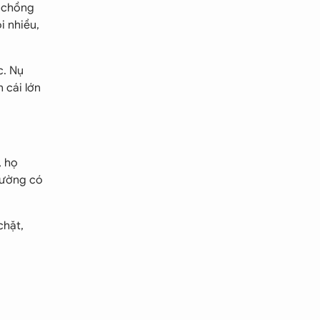
i chồng
i nhiều,
c. Nụ
 cái lớn
, họ
hường có
chặt,