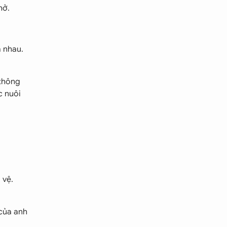
hở.
 nhau.
 thông
c nuôi
 vệ.
 của anh