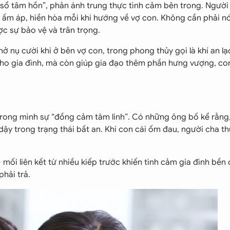
 sổ tâm hồn”, phản ánh trung thực tình cảm bên trong. Ngườ
 ấm áp, hiền hòa mỗi khi hướng về vợ con. Không cần phải nó
c sự bảo vệ và trân trọng.
ở nụ cười khi ở bên vợ con, trong phong thủy gọi là khí an lạ
cho gia đình, mà còn giúp gia đạo thêm phần hưng vượng, con
rong mình sự “đồng cảm tâm linh”. Có những ông bố kể rằng
ậy trong trạng thái bất an. Khi con cái ốm đau, người cha t
– mối liên kết từ nhiều kiếp trước khiến tình cảm gia đình bền 
hải trả.