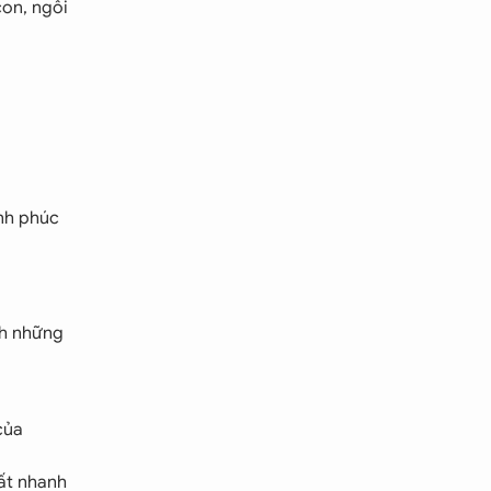
con, ngôi
ạnh phúc
nh những
của
ất nhanh