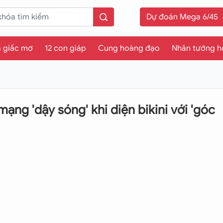
Dự đoán Mega 6/45
a giấc mơ
12 con giáp
Cung hoàng đạo
Nhân tướng h
ng 'dậy sóng' khi diện bikini với 'góc