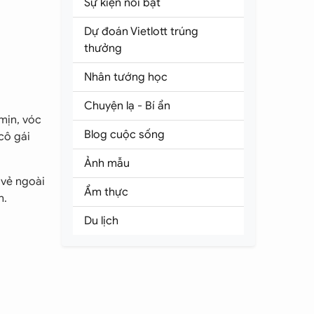
Sự kiện nổi bật
Dự đoán Vietlott trúng
thưởng
Nhân tướng học
Chuyện lạ - Bí ẩn
mịn, vóc
Blog cuộc sống
cô gái
Ảnh mẫu
 vẻ ngoài
Ẩm thực
h.
Du lịch