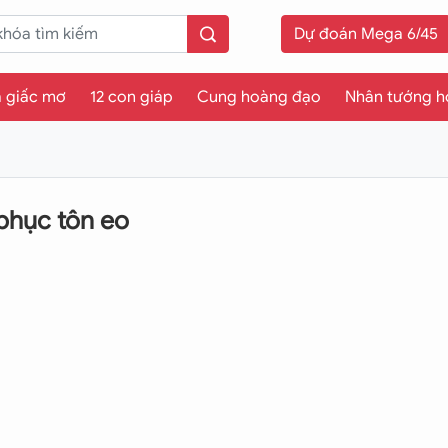
Dự đoán Mega 6/45
a giấc mơ
12 con giáp
Cung hoàng đạo
Nhân tướng h
phục tôn eo