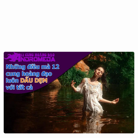
đi nào!" Bạn vẫn có thể nghiêm túc, chăm chỉ trong công
việc, nhưng vẫn có thể cho phép bản thân nghỉ ngơi.
Thành công trong công việc không đảm bảo các phương
diện khác trong cuộc sống được đảm bảo đâu nhé, hãy
ghim điều này vào não bộ nhé!
5. Gia đình và bạn bè
Ma Kết là một người bạn chung thủy và ấm áp, người
thực sự hạnh phúc với thành công của bạn bè, luôn động
viên và giúp đỡ bạn bè theo đuổi mục tiêu. Họ có khả
năng duy trì tình bạn thân thiết ngay cả sau khi mất liên
lạc một thời gian dài. Ma Kết còn có thể nói chuyện với
bất kỳ ai bất kể độ tuổi một cách vui vẻ và thú vị. Điều
này giúp họ có nhiều bạn là người hơn tuổi hơn người
khác.
Ma Kết được xem là một người bạn rất có giá trị vì độ tin
cậy mà người khác cảm nhận được từ họ. Họ thích được
chia sẻ những vấn đề của mình. Khi cảm thấy đủ độ thân