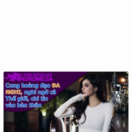
điều này có thể giúp bạn thành công.
Bạn thích những công việc ngăn nắp và có phương pháp.
Bạn luôn cố gắng tìm ra câu trả lời chính xác. Bạn tạo ra
những “đạo luật” của riêng mình. Bạn không thích lệ
thuộc vào ai đó. Các lĩnh vực lý tưởng dành cho bạn sẽ là
luật, giáo dục, lịch sử, khoa học, kiến trúc, xây dựng và
địa lý.
Bạn rất cứng rắn, đáng tin cậy, có trách nhiệm, có khả
năng tổ chức tốt, có mục tiêu, có đầu óc logic và sáng
suốt. Bạn sẽ thành công ở những vị trí quyền lực hoặc liên
quan tới tính toán, tiền bạc. Hãy cân nhắc công việc IT vì
bạn yêu thích phần mềm và máy tính. Bạn cũng hợp với
nghề bác sỹ, kế toán hoặc luật sư.
Nếu bạn là người phụ nữ thuộc chòm sao Ma Kết, bạn
thích những vị trí nơi bạn có thể áp dụng khả năng thực
hành và tính cẩn thận của mình. Bạn không bị đe dọa bởi
những dự án phải hoàn thành trong cả cuộc đời vì bạn có