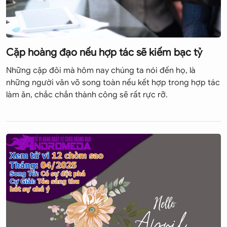
cung Xử Nữ là hai cung hợp với Ma Kết.
- Những cung hoàng đạo kỵ với Ma Kết:
Cự Giải và Ma
Kết khó có thể hợp nhau.
Cặp hoàng đạo nếu hợp tác sẽ kiếm bạc tỷ
2. Truyền thuyết về Ma Kết
Những cặp đôi mà hôm nay chúng ta nói đến họ, là
Người Hy Lạp cổ gọi thần của rừng, của đồng cây, đàn
những người văn võ song toàn nếu kết hợp trong hợp tác
thú và của những người chăn thú là Pan. Người Roma gọi
làm ăn, chắc chắn thành công sẽ rất rực rỡ.
là Faun.
Theo truyền thuyết Hy Lạp, Pan có hình dáng ghê sợ, nên
thường lẩn tránh vào nơi núi rừng. Pan thường thổi kèn
cho các nữ thần Nymfa nhảy múa trong những đêm trăng
sáng. Tuy Pan có hình thù kỳ dị với bộ râu dài và đầu có
sừng khiến cho con người phải khiếp sợ, nhưng chàng lại
là biểu tượng của lòng mến khách hiền hòa.
Truyền thuyết kể rằng, khi Pan đang uống rượu với bạn bè
thì bỗng con quỷ Typhon trăm đầu xuất hiện. Nó lao đến
làm mọi người khiếp sợ, mỗi người một nơi biến thành