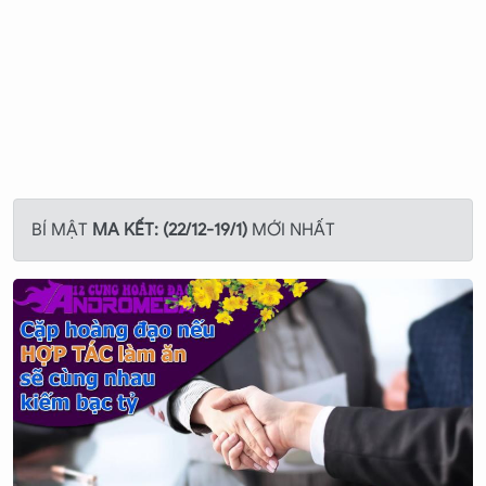
- Đá quý:
Đá mã não đen sẽ mang lại may mắn cho Ma
Kết.
- Ngày tượng trưng trong tuần:
Thứ bảy là ngày tượng
trưng cho Ma Kết.
- Hoa:
Cây dành dành, hoa cúc, hoa violet, hoa thuỷ tiên
đều là những loài hoa tượng trưng cho Ma Kết.
- Kim loại:
Kim loại Chì tượng trưng cho Ma Kết.
BÍ MẬT
MA KẾT: (22/12-19/1)
MỚI NHẤT
- Động vật:
Loài động vật tượng trưng cho Ma Kết là cá
sấu, cừu, chim cổ đỏ.
- Con số may mắn:
Số 6, số 8 và số 9 đem lại may mắn
cho Ma Kết.
- Món quà yêu thích nhất:
Ma Kết thích được tặng các
món quà mang tính thực tế hoặc có nhiều chức năng.
- Những cung hoàng đạo hợp với Ma Kết:
Kim Ngưu và