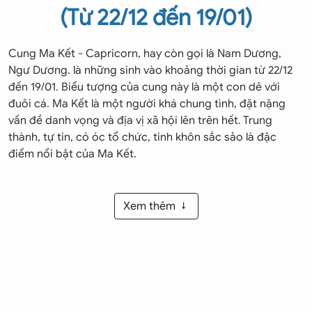
(Từ 22/12 đến 19/01)
Cung Ma Kết - Capricorn, hay còn gọi là Nam Dương,
Ngư Dương. là những sinh vào khoảng thời gian từ 22/12
đến 19/01. Biểu tượng của cung này là một con dê với
đuôi cá. Ma Kết là một người khá chung tình, đặt nặng
vấn đề danh vọng và địa vị xã hội lên trên hết. Trung
thành, tự tin, có óc tổ chức, tinh khôn sắc sảo là đặc
điểm nổi bật của Ma Kết.
1. Giới thiệu cung Ma Kết
Xem thêm
- Chòm sao:
Cung Ma Kết được sao Thổ phù trợ. Chòm
sao này sẽ mang đến cho Ma Kết sự kiên nhẫn, nét truyền
thống, cách sử dụng thời gian hợp lý và tư duy logic.
- Màu sắc:
Màu sắc hợp với Ma Kết là các màu tối, đặc
biệt là màu nâu của sự chín chắn.