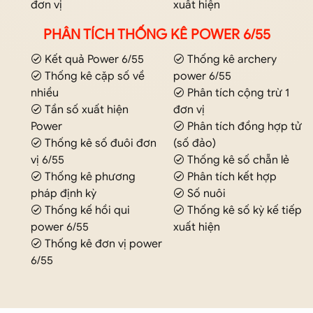
đơn vị
xuất hiện
PHÂN TÍCH THỐNG KÊ POWER 6/55
Kết quả Power 6/55
Thống kê archery
Thống kê cặp số về
power 6/55
nhiều
Phân tích cộng trừ 1
Tần số xuất hiện
đơn vị
Power
Phân tích đồng hợp tử
Thống kê số đuôi đơn
(số đảo)
vị 6/55
Thống kê số chẵn lẻ
Thống kê phương
Phân tích kết hợp
pháp định kỳ
Số nuôi
Thống kế hồi qui
Thống kê số kỳ kế tiếp
power 6/55
xuất hiện
Thống kê đơn vị power
6/55