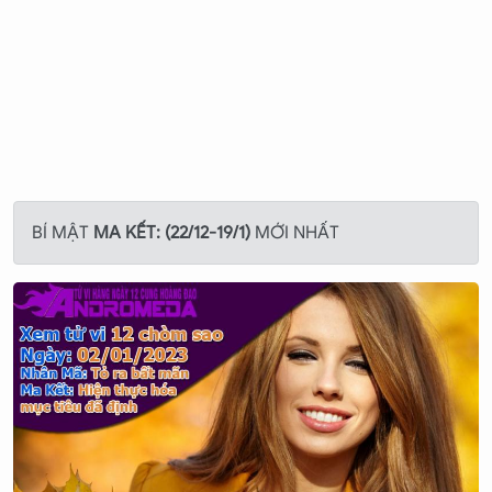
- Đá quý:
Đá mã não đen sẽ mang lại may mắn cho Ma
Kết.
- Ngày tượng trưng trong tuần:
Thứ bảy là ngày tượng
trưng cho Ma Kết.
- Hoa:
Cây dành dành, hoa cúc, hoa violet, hoa thuỷ tiên
đều là những loài hoa tượng trưng cho Ma Kết.
- Kim loại:
Kim loại Chì tượng trưng cho Ma Kết.
BÍ MẬT
MA KẾT: (22/12-19/1)
MỚI NHẤT
- Động vật:
Loài động vật tượng trưng cho Ma Kết là cá
sấu, cừu, chim cổ đỏ.
- Con số may mắn:
Số 6, số 8 và số 9 đem lại may mắn
cho Ma Kết.
- Món quà yêu thích nhất:
Ma Kết thích được tặng các
món quà mang tính thực tế hoặc có nhiều chức năng.
- Những cung hoàng đạo hợp với Ma Kết:
Kim Ngưu và