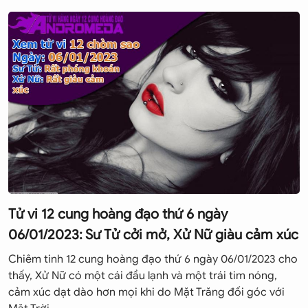
tính kiên nhẫn và khả năng chịu đựng đáng khâm phục.
Là một người đàn ông thuộc chòm sao Ma Kết, bạn thích
chọn những công việc có thể bảo đảm quyền hạn, địa vị
và an toàn cho bạn. Điều này tựa như bạn muốn làm việc
trong những nơi ít người vì bạn muốn làm việc một mình.
Các đồng nghiệp của bạn ngưỡng mộ tính kỷ luật và sự
chuyên cần của bạn. Tuy nhiên, thỉnh thoảng họ ước rằng
bạn bớt nghiêm nghị một chút, bớt chán ngắt một chút.
Khi bạn làm sếp, bạn luôn dùng khả năng quản lý, quan
điểm và tính kiên nhẫn của bạn để quản lý cấp dưới. Đôi
khi, bạn có xu hướng xa cách và khó gần với những người
Tử vi 12 cung hoàng đạo thứ 6 ngày
cộng sự.
06/01/2023: Sư Tử cởi mở, Xử Nữ giàu cảm xúc
Bí mật thành công của bạn là sự tận tâm, kiên nhẫn và
Chiêm tinh 12 cung hoàng đạo thứ 6 ngày 06/01/2023 cho
khả năng chịu đựng đáng ngạc nhiên của bạn. Bạn không
thấy, Xử Nữ có một cái đầu lạnh và một trái tim nóng,
bao giờ nản chí và từ bỏ! Bạn là một người luôn theo đuổi
cảm xúc dạt dào hơn mọi khi do Mặt Trăng đối góc với
mục tiêu đến cùng khi những người khác đã bỏ cuộc từ