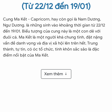
(Từ 22/12 đến 19/01)
Cung Ma Kết - Capricorn, hay còn gọi là Nam Dương,
Ngư Dương. là những sinh vào khoảng thời gian từ 22/12
đến 19/01. Biểu tượng của cung này là một con dê với
đuôi cá. Ma Kết là một người khá chung tình, đặt nặng
vấn đề danh vọng và địa vị xã hội lên trên hết. Trung
thành, tự tin, có óc tổ chức, tinh khôn sắc sảo là đặc
điểm nổi bật của Ma Kết.
1. Giới thiệu cung Ma Kết
Xem thêm
- Chòm sao:
Cung Ma Kết được sao Thổ phù trợ. Chòm
sao này sẽ mang đến cho Ma Kết sự kiên nhẫn, nét truyền
thống, cách sử dụng thời gian hợp lý và tư duy logic.
- Màu sắc:
Màu sắc hợp với Ma Kết là các màu tối, đặc
biệt là màu nâu của sự chín chắn.