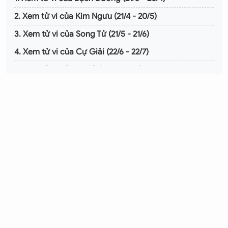
2. Xem tử vi của Kim Ngưu (21/4 - 20/5)
3. Xem tử vi của Song Tử (21/5 - 21/6)
4. Xem tử vi của Cự Giải (22/6 - 22/7)
5. Xem tử vi của Sư Tử (23/7 - 22/8)
6. Xem tử vi của Xử Nữ (23/8 - 22/9)
7. Xem tử vi của Thiên Bình (23/9 - 22/10)
8. Xem tử vi của Bò Cạp (23/10 - 21/11)
9. Xem tử vi của Nhân Mã (22/11 - 21/12)
10. Xem tử vi của Ma Kết (22/12 - 19/1)
11. Xem tử vi của Bảo Bình (20/1 - 18/2)
12. Xem tử vi của Song Ngư (19/2 - 20/3)