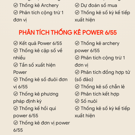
Thống kê Archery
Dự đoán số mua
Phân tích cộng trừ 1
Thống kê số kỳ kế tiếp
đơn vị
xuất hiện
PHÂN TÍCH THỐNG KÊ POWER 6/55
Kết quả Power 6/55
Thống kê archery
Thống kê cặp số về
power 6/55
nhiều
Phân tích cộng trừ 1
Tần số xuất hiện
đơn vị
Power
Phân tích đồng hợp tử
Thống kê số đuôi đơn
(số đảo)
vị 6/55
Thống kê số chẵn lẻ
Thống kê phương
Phân tích kết hợp
pháp định kỳ
Số nuôi
Thống kế hồi qui
Thống kê số kỳ kế tiếp
power 6/55
xuất hiện
Thống kê đơn vị power
6/55