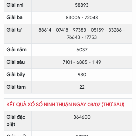
Giải nhì
58893
Giải ba
83006 - 72043
Giải tư
88614 - 07418 - 97383 - 05159 - 33286 -
76643 - 17753
Giải năm
6037
Giải sáu
7101 - 6885 - 1149
Giải bảy
930
Giải tám
22
KẾT QUẢ XỔ SỐ NINH THUẬN NGÀY 03/07 (THỨ SÁU)
Giải đặc
364600
biệt