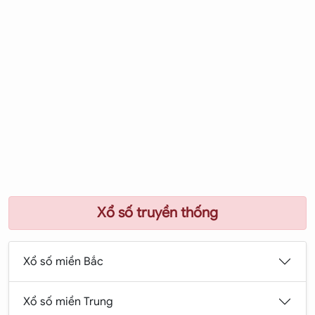
Xổ số truyền thống
Xổ số miền Bắc
Xổ số miền Trung