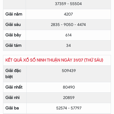
37359 - 55504
Giải năm
4207
Giải sáu
2835 - 9050 - 4474
Giải bảy
614
Giải tám
34
KẾT QUẢ XỔ SỐ NINH THUẬN NGÀY 31/07 (THỨ SÁU)
Giải đặc
509439
biệt
Giải nhất
80490
Giải nhì
20859
Giải ba
52574 - 57797