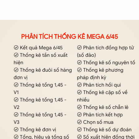
PHÂN TÍCH THỐNG KÊ MEGA 6/45
Kết quả Mega 6/45
Phân tích đồng hợp tử
Thống kê tần số xuất
(số đảo)
hiện
Thống kê số nguyên tố
Thống kê đuôi số hàng
Thống kê phương
đơn vị
pháp định kỳ
Thống kê tổng 1,45 -
Phân tích hồi qui
V1
Thống kê cặp số về
Thống kê tổng 1,45 -
nhiều
V2
Thống kê số chẵn lẻ
Thống kê tổng 1,45 -
Phân tích kết hợp
V3
Chọn số mua
Thống kê đơn vị
Thống kê số dự đoán
Tổng, hiệu và tổng số
Số xuất hiện đồng thời