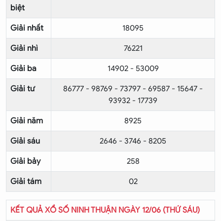
biệt
Giải nhất
18095
Giải nhì
76221
Giải ba
14902 - 53009
Giải tư
86777 - 98769 - 73797 - 69587 - 15647 -
93932 - 17739
Giải năm
8925
Giải sáu
2646 - 3746 - 8205
Giải bảy
258
Giải tám
02
KẾT QUẢ XỔ SỐ NINH THUẬN NGÀY 12/06 (THỨ SÁU)