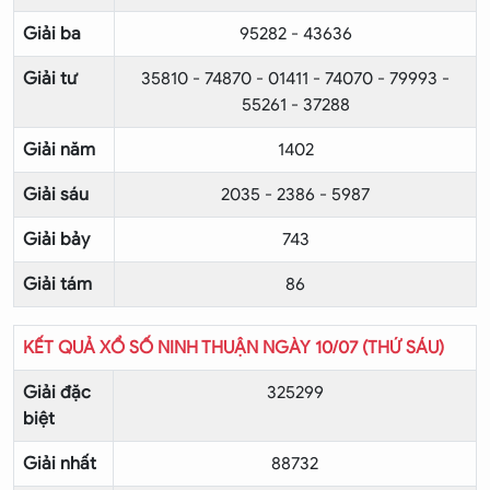
Giải ba
95282 - 43636
Giải tư
35810 - 74870 - 01411 - 74070 - 79993 -
55261 - 37288
Giải năm
1402
Giải sáu
2035 - 2386 - 5987
Giải bảy
743
Giải tám
86
KẾT QUẢ XỔ SỐ NINH THUẬN NGÀY 10/07 (THỨ SÁU)
Giải đặc
325299
biệt
Giải nhất
88732