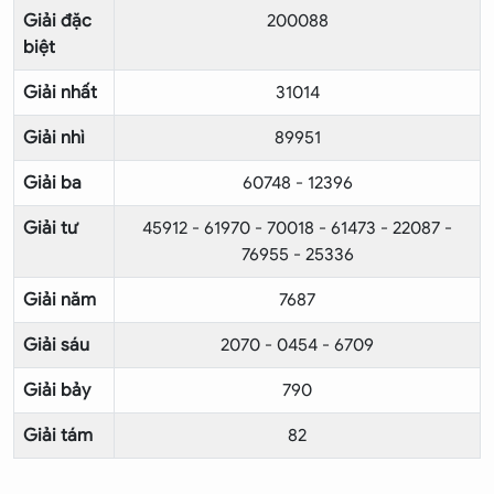
Giải đặc
200088
biệt
Giải nhất
31014
Giải nhì
89951
Giải ba
60748 - 12396
Giải tư
45912 - 61970 - 70018 - 61473 - 22087 -
76955 - 25336
Giải năm
7687
Giải sáu
2070 - 0454 - 6709
Giải bảy
790
Giải tám
82