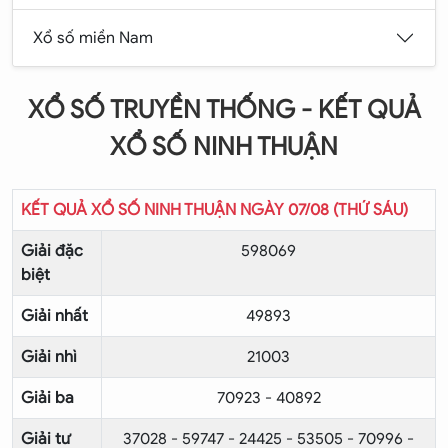
Xổ số miền Nam
XỔ SỐ TRUYỀN THỐNG - KẾT QUẢ
XỔ SỐ NINH THUẬN
KẾT QUẢ XỔ SỐ NINH THUẬN NGÀY 07/08 (THỨ SÁU)
Giải đặc
598069
biệt
Giải nhất
49893
Giải nhì
21003
Giải ba
70923 - 40892
Giải tư
37028 - 59747 - 24425 - 53505 - 70996 -